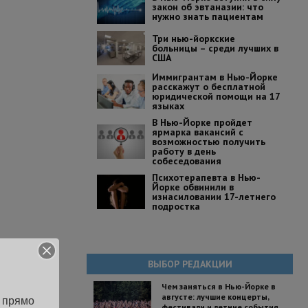
закон об эвтаназии: что
нужно знать пациентам
Три нью-йоркские
больницы – среди лучших в
США
Иммигрантам в Нью-Йорке
расскажут о бесплатной
юридической помощи на 17
языках
В Нью-Йорке пройдет
ярмарка вакансий с
возможностью получить
работу в день
собеседования
Психотерапевта в Нью-
Йорке обвинили в
изнасиловании 17-летнего
подростка
ВЫБОР РЕДАКЦИИ
Чем заняться в Нью-Йорке в
августе: лучшие концерты,
 прямо 
фестивали и летние события