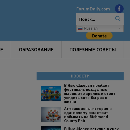
ForumDaily.com
Russian
Е
ОБРАЗОВАНИЕ
ПОЛЕЗНЫЕ СОВЕТЫ
НОВОСТИ
В Нью-Джерси пройдет
фестиваль воздушных
шаров: это зрелище стоит
увидеть хотя бы раз в
жизни
Аттракционы, история и
еда: почему вам стоит
побывать на Richmond
County Fair
В Нью-Йорке вступил в силу