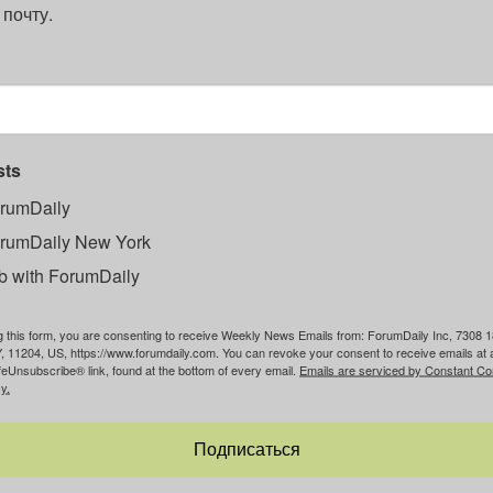
 почту.
sts
rumDaily
rumDaily New York
b with ForumDaily
g this form, you are consenting to receive Weekly News Emails from: ForumDaily Inc, 7308 1
, 11204, US, https://www.forumdaily.com. You can revoke your consent to receive emails at 
feUnsubscribe® link, found at the bottom of every email.
Emails are serviced by Constant Co
y.
Подписаться