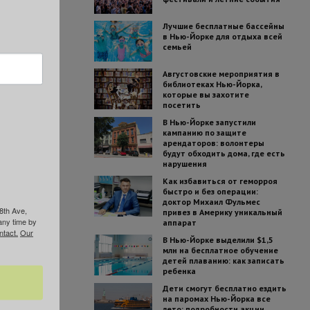
Лучшие бесплатные бассейны
в Нью-Йорке для отдыха всей
семьей
Августовские мероприятия в
библиотеках Нью-Йорка,
которые вы захотите
посетить
В Нью-Йорке запустили
кампанию по защите
арендаторов: волонтеры
будут обходить дома, где есть
нарушения
Как избавиться от геморроя
быстро и без операции:
доктор Михаил Фульмес
8th Ave,
привез в Америку уникальный
any time by
аппарат
ntact.
Our
В Нью-Йорке выделили $1,5
млн на бесплатное обучение
детей плаванию: как записать
ребенка
Дети смогут бесплатно ездить
на паромах Нью-Йорка все
лето: подробности акции