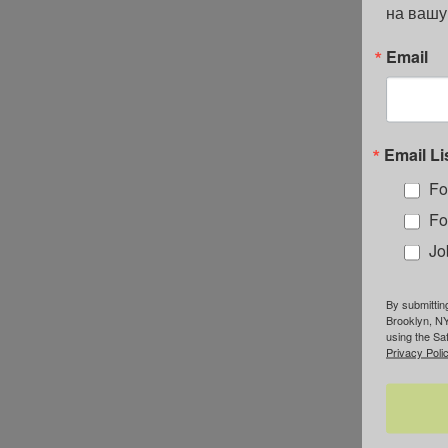
на вашу
Email
Email Li
Fo
Fo
Jo
By submittin
Brooklyn, NY
using the Sa
Privacy Polic