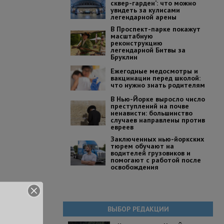
сквер-гарден’: что можно
увидеть за кулисами
легендарной арены
В Проспект-парке покажут
масштабную
реконструкцию
легендарной Битвы за
Бруклин
Ежегодные медосмотры и
вакцинации перед школой:
что нужно знать родителям
В Нью-Йорке выросло число
преступлений на почве
ненависти: большинство
случаев направлены против
евреев
Заключенных нью-йоркских
тюрем обучают на
водителей грузовиков и
помогают с работой после
освобождения
ВЫБОР РЕДАКЦИИ