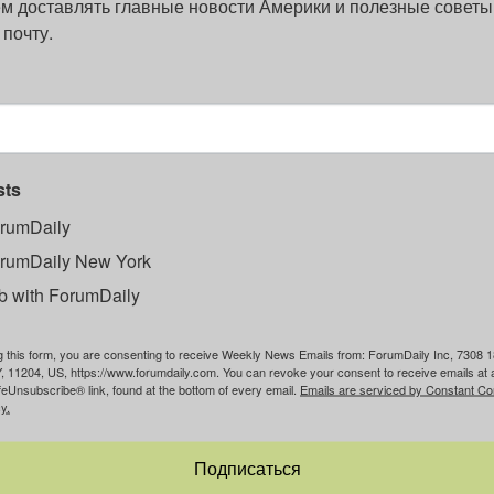
м доставлять главные новости Америки и полезные советы
 почту.
sts
rumDaily
rumDaily New York
b with ForumDaily
g this form, you are consenting to receive Weekly News Emails from: ForumDaily Inc, 7308 1
, 11204, US, https://www.forumdaily.com. You can revoke your consent to receive emails at 
feUnsubscribe® link, found at the bottom of every email.
Emails are serviced by Constant Co
y.
Подписаться