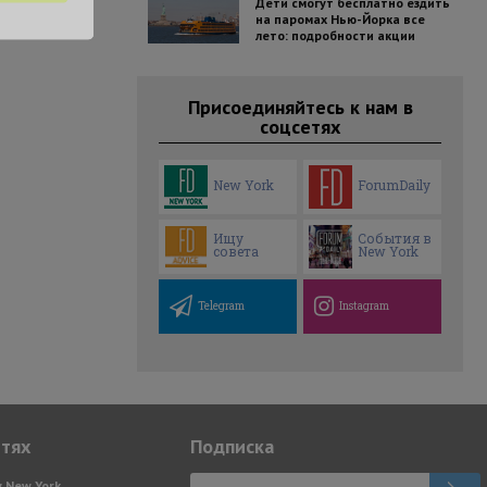
Дети смогут бесплатно ездить
на паромах Нью-Йорка все
лето: подробности акции
Присоединяйтесь к нам в
соцсетях
New York
ForumDaily
Ищу
События в
совета
New York
Telegram
Instagram
етях
Подписка
y New York