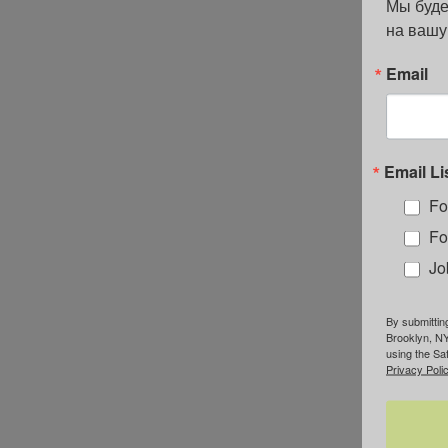
Мы буде
на вашу
Email
Email Li
Fo
Fo
Jo
By submittin
Brooklyn, NY
using the Sa
Privacy Polic