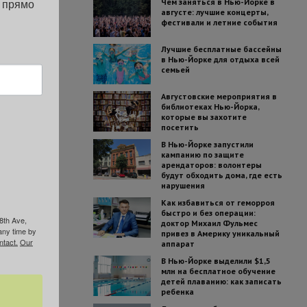
 прямо 
Чем заняться в Нью-Йорке в
августе: лучшие концерты,
фестивали и летние события
Лучшие бесплатные бассейны
в Нью-Йорке для отдыха всей
семьей
Августовские мероприятия в
библиотеках Нью-Йорка,
которые вы захотите
посетить
В Нью-Йорке запустили
кампанию по защите
арендаторов: волонтеры
будут обходить дома, где есть
нарушения
Как избавиться от геморроя
быстро и без операции:
8th Ave,
доктор Михаил Фульмес
any time by
привез в Америку уникальный
ntact.
Our
аппарат
В Нью-Йорке выделили $1,5
млн на бесплатное обучение
детей плаванию: как записать
ребенка