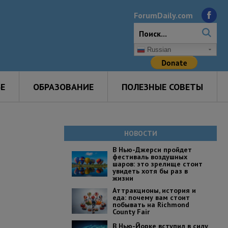
ForumDaily.com
Russian
Е
ОБРАЗОВАНИЕ
ПОЛЕЗНЫЕ СОВЕТЫ
НОВОСТИ
В Нью-Джерси пройдет
фестиваль воздушных
шаров: это зрелище стоит
увидеть хотя бы раз в
жизни
Аттракционы, история и
еда: почему вам стоит
побывать на Richmond
County Fair
В Нью-Йорке вступил в силу