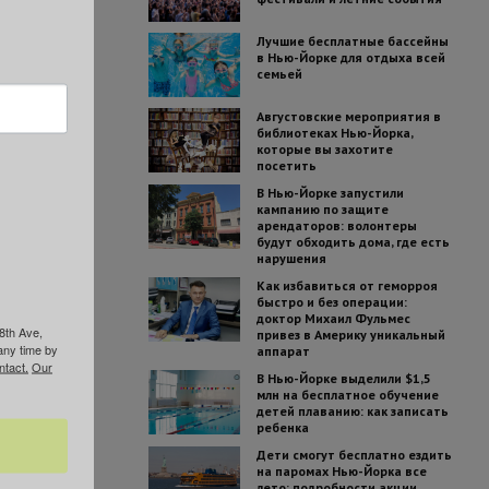
Лучшие бесплатные бассейны
в Нью-Йорке для отдыха всей
семьей
Августовские мероприятия в
библиотеках Нью-Йорка,
которые вы захотите
посетить
В Нью-Йорке запустили
кампанию по защите
арендаторов: волонтеры
будут обходить дома, где есть
нарушения
Как избавиться от геморроя
быстро и без операции:
доктор Михаил Фульмес
8th Ave,
привез в Америку уникальный
any time by
аппарат
ntact.
Our
В Нью-Йорке выделили $1,5
млн на бесплатное обучение
детей плаванию: как записать
ребенка
Дети смогут бесплатно ездить
на паромах Нью-Йорка все
лето: подробности акции