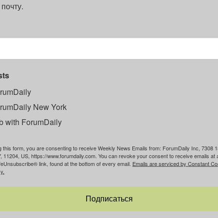
 почту.
sts
rumDaily
rumDaily New York
b with ForumDaily
g this form, you are consenting to receive Weekly News Emails from: ForumDaily Inc, 7308 1
, 11204, US, https://www.forumdaily.com. You can revoke your consent to receive emails at 
feUnsubscribe® link, found at the bottom of every email.
Emails are serviced by Constant Co
y.
Подписаться