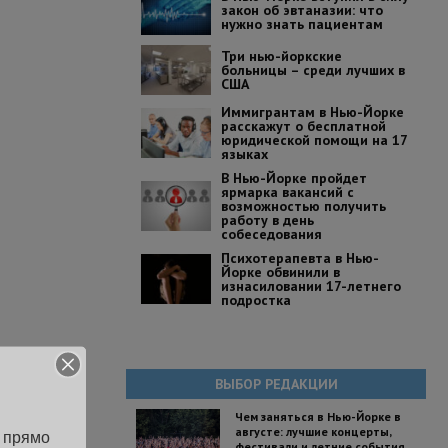
закон об эвтаназии: что
нужно знать пациентам
Три нью-йоркские
больницы – среди лучших в
США
Иммигрантам в Нью-Йорке
расскажут о бесплатной
юридической помощи на 17
языках
В Нью-Йорке пройдет
ярмарка вакансий с
возможностью получить
работу в день
собеседования
Психотерапевта в Нью-
Йорке обвинили в
изнасиловании 17-летнего
подростка
ВЫБОР РЕДАКЦИИ
Чем заняться в Нью-Йорке в
августе: лучшие концерты,
 прямо 
фестивали и летние события