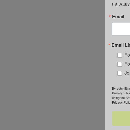
на вашу
Email
Email Li
Fo
Fo
Jo
By submittin
Brooklyn, NY
using the Sa
Privacy Polic