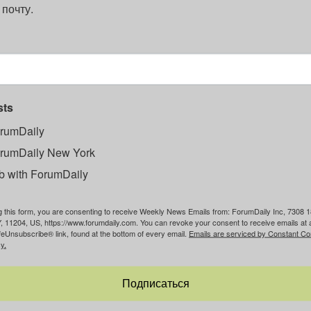
 почту.
sts
rumDaily
rumDaily New York
b with ForumDaily
g this form, you are consenting to receive Weekly News Emails from: ForumDaily Inc, 7308 1
, 11204, US, https://www.forumdaily.com. You can revoke your consent to receive emails at 
feUnsubscribe® link, found at the bottom of every email.
Emails are serviced by Constant Co
y.
Подписаться