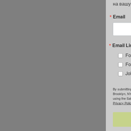
на вашу
Email
Email Li
Fo
Fo
Jo
By submittin
Brooklyn, NY
using the Sa
Privacy Polic