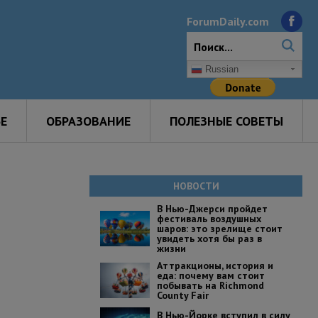
ForumDaily.com
Russian
Е
ОБРАЗОВАНИЕ
ПОЛЕЗНЫЕ СОВЕТЫ
НОВОСТИ
В Нью-Джерси пройдет
фестиваль воздушных
шаров: это зрелище стоит
увидеть хотя бы раз в
жизни
Аттракционы, история и
еда: почему вам стоит
побывать на Richmond
County Fair
В Нью-Йорке вступил в силу