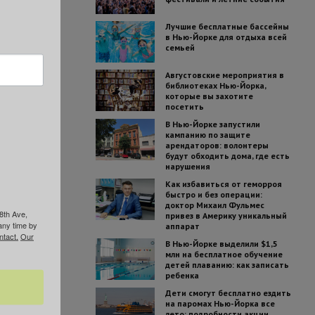
Лучшие бесплатные бассейны
в Нью-Йорке для отдыха всей
семьей
Августовские мероприятия в
библиотеках Нью-Йорка,
которые вы захотите
посетить
В Нью-Йорке запустили
кампанию по защите
арендаторов: волонтеры
будут обходить дома, где есть
нарушения
Как избавиться от геморроя
быстро и без операции:
доктор Михаил Фульмес
8th Ave,
привез в Америку уникальный
any time by
аппарат
ntact.
Our
В Нью-Йорке выделили $1,5
млн на бесплатное обучение
детей плаванию: как записать
ребенка
Дети смогут бесплатно ездить
на паромах Нью-Йорка все
лето: подробности акции