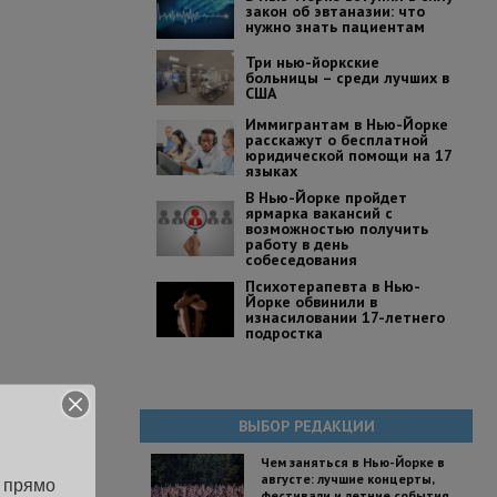
закон об эвтаназии: что
нужно знать пациентам
Три нью-йоркские
больницы – среди лучших в
США
Иммигрантам в Нью-Йорке
расскажут о бесплатной
юридической помощи на 17
языках
В Нью-Йорке пройдет
ярмарка вакансий с
возможностью получить
работу в день
собеседования
Психотерапевта в Нью-
Йорке обвинили в
изнасиловании 17-летнего
подростка
ВЫБОР РЕДАКЦИИ
Чем заняться в Нью-Йорке в
августе: лучшие концерты,
 прямо 
фестивали и летние события