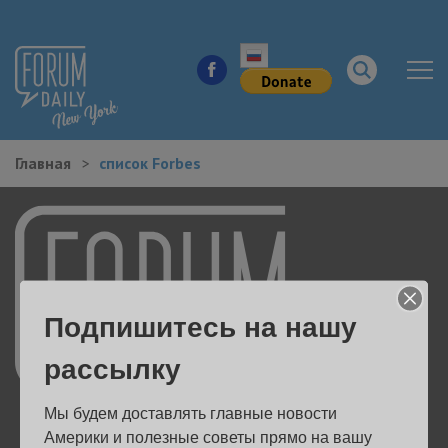
Главная
список Forbes
НОВОСТИ ГОРОДА
КУДА ПОЙТИ В ГОРОДЕ
ЗДОРОВЬЕ
Подпишитесь на нашу
РАБОТА И БИЗНЕС
рассылку
ЖИЛЬЕ
Мы будем доставлять главные новости 
ОБРАЗОВАНИЕ
Америки и полезные советы прямо на вашу 