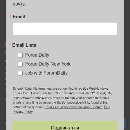
почту.
ПОЛЕЗНЫЕ СОВЕТЫ
Email
Email Lists
О нас
Мы в соцсетях
Реклама
ForumDaily
ForumDaily New York
MediaKit
Календарь событий в
ForumDaily New York
Контактное лицо:
Нью-Йорке
Job with ForumDaily
Марина Баранчук
ForumDaily
ad@forumdaily.com
ForumDailyTelegram
+1 347-604-1261
By submitting this form, you are consenting to receive Weekly News
Группа “ИЩУ СОВЕТА”
Наши рекламодатели
Emails from: ForumDaily Inc, 7308 18th Ave, Brooklyn, NY, 11204, US,
ForumDaily
https://www.forumdaily.com. You can revoke your consent to receive
E-mail редакции:
emails at any time by using the SafeUnsubscribe® link, found at the
info@forumdaily.com
bottom of every email.
Emails are serviced by Constant Contact.
Our
Privacy Policy.
Подписка
Подписаться