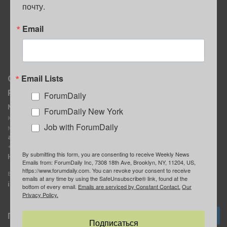
почту.
ПОЛЕЗНЫЕ СОВЕТЫ
Email
Email Lists
О нас
Мы в соцсетях
Реклама
ForumDaily
ForumDaily New York
MediaKit
Календарь событий в
ForumDaily New York
Контактное лицо:
Нью-Йорке
Job with ForumDaily
Марина Баранчук
ForumDaily
ad@forumdaily.com
ForumDailyTelegram
+1 347-604-1261
By submitting this form, you are consenting to receive Weekly News
Группа “ИЩУ СОВЕТА”
Наши рекламодатели
Emails from: ForumDaily Inc, 7308 18th Ave, Brooklyn, NY, 11204, US,
ForumDaily
https://www.forumdaily.com. You can revoke your consent to receive
E-mail редакции:
emails at any time by using the SafeUnsubscribe® link, found at the
info@forumdaily.com
bottom of every email.
Emails are serviced by Constant Contact.
Our
Privacy Policy.
Подписка
Подписаться