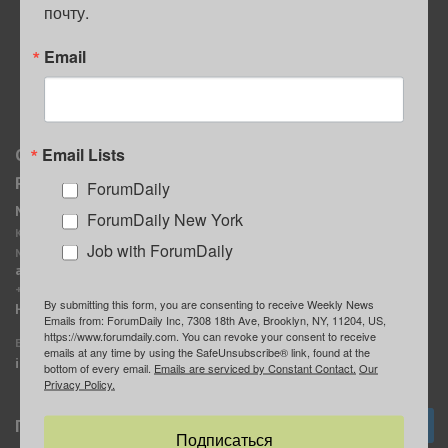
почту.
ПОЛЕЗНЫЕ СОВЕТЫ
Email
Email Lists
О нас
Мы в соцсетях
Реклама
ForumDaily
ForumDaily New York
MediaKit
Календарь событий в
ForumDaily New York
Контактное лицо:
Нью-Йорке
Job with ForumDaily
Марина Баранчук
ForumDaily
ad@forumdaily.com
ForumDailyTelegram
+1 347-604-1261
By submitting this form, you are consenting to receive Weekly News
Группа “ИЩУ СОВЕТА”
Наши рекламодатели
Emails from: ForumDaily Inc, 7308 18th Ave, Brooklyn, NY, 11204, US,
ForumDaily
https://www.forumdaily.com. You can revoke your consent to receive
E-mail редакции:
emails at any time by using the SafeUnsubscribe® link, found at the
info@forumdaily.com
bottom of every email.
Emails are serviced by Constant Contact.
Our
Privacy Policy.
Подписка
Подписаться