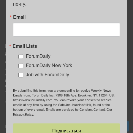
почту.
ПОЛЕЗНЫЕ СОВЕТЫ
Email
Email Lists
О нас
Мы в соцсетях
Реклама
ForumDaily
ForumDaily New York
MediaKit
Календарь событий в
ForumDaily New York
Контактное лицо:
Нью-Йорке
Job with ForumDaily
Марина Баранчук
ForumDaily
ad@forumdaily.com
ForumDailyTelegram
+1 347-604-1261
By submitting this form, you are consenting to receive Weekly News
Группа “ИЩУ СОВЕТА”
Наши рекламодатели
Emails from: ForumDaily Inc, 7308 18th Ave, Brooklyn, NY, 11204, US,
ForumDaily
https://www.forumdaily.com. You can revoke your consent to receive
E-mail редакции:
emails at any time by using the SafeUnsubscribe® link, found at the
info@forumdaily.com
bottom of every email.
Emails are serviced by Constant Contact.
Our
Privacy Policy.
Подписка
Подписаться