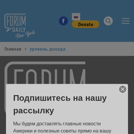
Главная
уровень дохода
НОВОСТИ ГОРОДА
КУДА ПОЙТИ В ГОРОДЕ
ЗДОРОВЬЕ
Подпишитесь на нашу
РАБОТА И БИЗНЕС
рассылку
ЖИЛЬЕ
Мы будем доставлять главные новости 
ОБРАЗОВАНИЕ
Америки и полезные советы прямо на вашу 