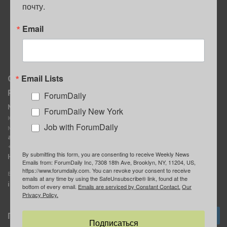
почту.
ПОЛЕЗНЫЕ СОВЕТЫ
Email
Email Lists
О нас
Мы в соцсетях
Реклама
ForumDaily
ForumDaily New York
MediaKit
Календарь событий в
ForumDaily New York
Контактное лицо:
Нью-Йорке
Job with ForumDaily
Марина Баранчук
ForumDaily
ad@forumdaily.com
ForumDailyTelegram
+1 347-604-1261
By submitting this form, you are consenting to receive Weekly News
Группа “ИЩУ СОВЕТА”
Наши рекламодатели
Emails from: ForumDaily Inc, 7308 18th Ave, Brooklyn, NY, 11204, US,
ForumDaily
https://www.forumdaily.com. You can revoke your consent to receive
E-mail редакции:
emails at any time by using the SafeUnsubscribe® link, found at the
info@forumdaily.com
bottom of every email.
Emails are serviced by Constant Contact.
Our
Privacy Policy.
Подписка
Подписаться