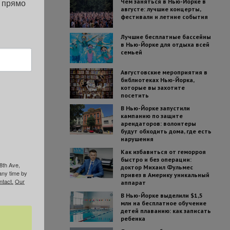
 прямо 
Чем заняться в Нью-Йорке в
августе: лучшие концерты,
фестивали и летние события
Лучшие бесплатные бассейны
в Нью-Йорке для отдыха всей
семьей
Августовские мероприятия в
библиотеках Нью-Йорка,
которые вы захотите
посетить
В Нью-Йорке запустили
кампанию по защите
арендаторов: волонтеры
будут обходить дома, где есть
нарушения
Как избавиться от геморроя
быстро и без операции:
8th Ave,
доктор Михаил Фульмес
any time by
привез в Америку уникальный
ntact.
Our
аппарат
В Нью-Йорке выделили $1,5
млн на бесплатное обучение
детей плаванию: как записать
ребенка