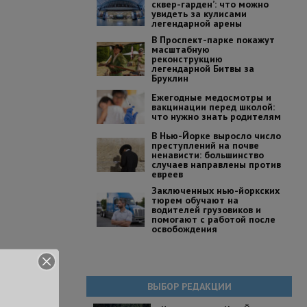
сквер-гарден’: что можно
увидеть за кулисами
легендарной арены
В Проспект-парке покажут
масштабную
реконструкцию
легендарной Битвы за
Бруклин
Ежегодные медосмотры и
вакцинации перед школой:
что нужно знать родителям
В Нью-Йорке выросло число
преступлений на почве
ненависти: большинство
случаев направлены против
евреев
Заключенных нью-йоркских
тюрем обучают на
водителей грузовиков и
помогают с работой после
освобождения
ВЫБОР РЕДАКЦИИ