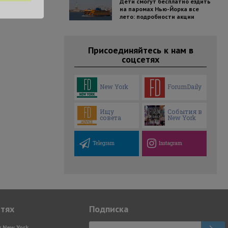
Дети смогут бесплатно ездить
на паромах Нью-Йорка все
лето: подробности акции
Присоединяйтесь к нам в
соцсетях
New York
ForumDaily
Ищу
События в
совета
New York
Telegram
Instagram
етях
Подписка
y New York