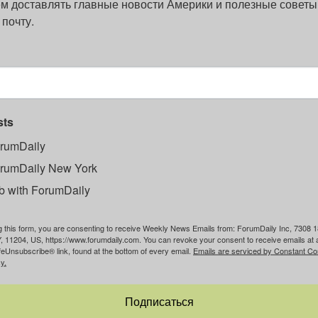
м доставлять главные новости Америки и полезные советы
 почту.
sts
rumDaily
rumDaily New York
b with ForumDaily
g this form, you are consenting to receive Weekly News Emails from: ForumDaily Inc, 7308 1
, 11204, US, https://www.forumdaily.com. You can revoke your consent to receive emails at 
feUnsubscribe® link, found at the bottom of every email.
Emails are serviced by Constant Co
y.
Подписаться