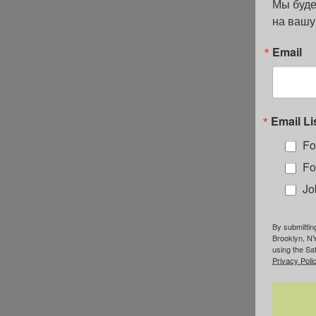
Мы буде
на вашу
Email
Email Li
Fo
Fo
Jo
By submittin
Brooklyn, NY
using the Sa
Privacy Polic