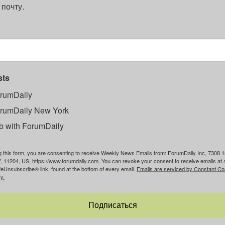
 почту.
sts
rumDaily
rumDaily New York
b with ForumDaily
g this form, you are consenting to receive Weekly News Emails from: ForumDaily Inc, 7308 1
, 11204, US, https://www.forumdaily.com. You can revoke your consent to receive emails at 
feUnsubscribe® link, found at the bottom of every email.
Emails are serviced by Constant Co
y.
Подписаться