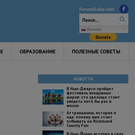
ForumDaily.com
Russian
Е
ОБРАЗОВАНИЕ
ПОЛЕЗНЫЕ СОВЕТЫ
НОВОСТИ
В Нью-Джерси пройдет
фестиваль воздушных
шаров: это зрелище стоит
увидеть хотя бы раз в
жизни
Аттракционы, история и
еда: почему вам стоит
побывать на Richmond
County Fair
В Нью-Йорке вступил в силу