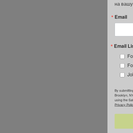
на вашу
Email
Email Li
Fo
Fo
Jo
By submittin
Brooklyn, NY
using the Sa
Privacy Polic