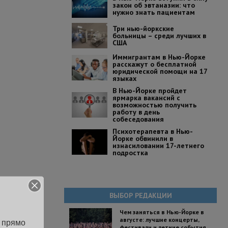
закон об эвтаназии: что
нужно знать пациентам
Три нью-йоркские
больницы – среди лучших в
США
Иммигрантам в Нью-Йорке
расскажут о бесплатной
юридической помощи на 17
языках
В Нью-Йорке пройдет
ярмарка вакансий с
возможностью получить
работу в день
собеседования
Психотерапевта в Нью-
Йорке обвинили в
изнасиловании 17-летнего
подростка
ВЫБОР РЕДАКЦИИ
Чем заняться в Нью-Йорке в
августе: лучшие концерты,
 прямо 
фестивали и летние события