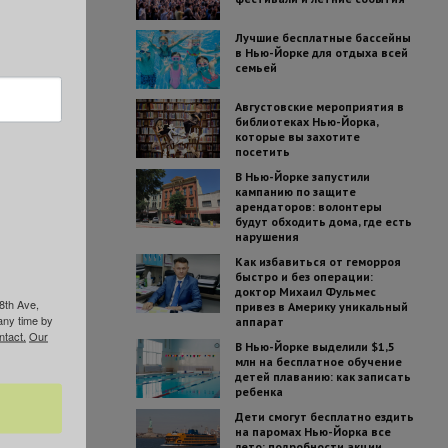
Лучшие бесплатные бассейны
в Нью-Йорке для отдыха всей
семьей
Августовские мероприятия в
библиотеках Нью-Йорка,
которые вы захотите
посетить
В Нью-Йорке запустили
кампанию по защите
арендаторов: волонтеры
будут обходить дома, где есть
нарушения
Как избавиться от геморроя
быстро и без операции:
доктор Михаил Фульмес
8th Ave,
привез в Америку уникальный
any time by
аппарат
ntact.
Our
В Нью-Йорке выделили $1,5
млн на бесплатное обучение
детей плаванию: как записать
ребенка
Дети смогут бесплатно ездить
на паромах Нью-Йорка все
лето: подробности акции