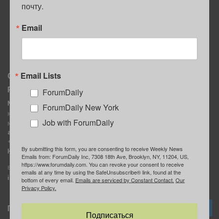
почту.
ПОЛЕЗНЫЕ СОВЕТЫ
Email
Email Lists
О нас
Мы в соцсетях
Реклама
ForumDaily
ForumDaily New York
MediaKit
Календарь событий в
ForumDaily New York
Контактное лицо:
Нью-Йорке
Job with ForumDaily
Марина Баранчук
ForumDaily
ad@forumdaily.com
ForumDailyTelegram
+1 347-604-1261
By submitting this form, you are consenting to receive Weekly News
Группа “ИЩУ СОВЕТА”
Наши рекламодатели
Emails from: ForumDaily Inc, 7308 18th Ave, Brooklyn, NY, 11204, US,
ForumDaily
https://www.forumdaily.com. You can revoke your consent to receive
E-mail редакции:
emails at any time by using the SafeUnsubscribe® link, found at the
info@forumdaily.com
bottom of every email.
Emails are serviced by Constant Contact.
Our
Privacy Policy.
Подписка
Подписаться