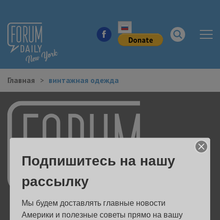
Главная
винтажная одежда
НОВОСТИ ГОРОДА
КУДА ПОЙТИ В ГОРОДЕ
ЗДОРОВЬЕ
Подпишитесь на нашу
РАБОТА И БИЗНЕС
рассылку
ЖИЛЬЕ
Мы будем доставлять главные новости 
ОБРАЗОВАНИЕ
Америки и полезные советы прямо на вашу 