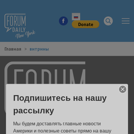
Главная
витрины
НОВОСТИ ГОРОДА
КУДА ПОЙТИ В ГОРОДЕ
ЗДОРОВЬЕ
Подпишитесь на нашу
РАБОТА И БИЗНЕС
рассылку
ЖИЛЬЕ
Мы будем доставлять главные новости 
ОБРАЗОВАНИЕ
Америки и полезные советы прямо на вашу 