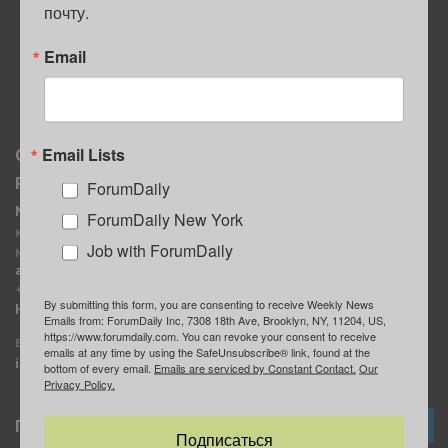
почту.
ПОЛЕЗНЫЕ СОВЕТЫ
Email
Email Lists
О нас
Мы в соцсетях
Реклама
ForumDaily
ForumDaily New York
MediaKit
Календарь событий в
ForumDaily New York
Контактное лицо:
Нью-Йорке
Job with ForumDaily
Марина Баранчук
ForumDaily
ad@forumdaily.com
ForumDailyTelegram
+1 347-604-1261
By submitting this form, you are consenting to receive Weekly News
Группа “ИЩУ СОВЕТА”
Наши рекламодатели
Emails from: ForumDaily Inc, 7308 18th Ave, Brooklyn, NY, 11204, US,
ForumDaily
https://www.forumdaily.com. You can revoke your consent to receive
E-mail редакции:
emails at any time by using the SafeUnsubscribe® link, found at the
info@forumdaily.com
bottom of every email.
Emails are serviced by Constant Contact.
Our
Privacy Policy.
Подписка
Подписаться