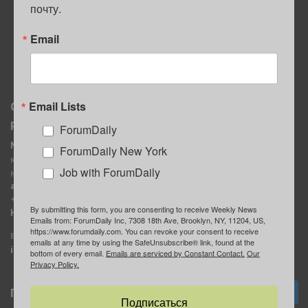
почту.
ПОЛЕЗНЫЕ СОВЕТЫ
Email
Email Lists
О нас
Мы в соцсетях
Реклама
ForumDaily
ForumDaily New York
MediaKit
Календарь событий в
ForumDaily New York
Контактное лицо:
Нью-Йорке
Job with ForumDaily
Марина Баранчук
ForumDaily
ad@forumdaily.com
ForumDailyTelegram
+1 347-604-1261
By submitting this form, you are consenting to receive Weekly News
Группа “ИЩУ СОВЕТА”
Наши рекламодатели
Emails from: ForumDaily Inc, 7308 18th Ave, Brooklyn, NY, 11204, US,
ForumDaily
https://www.forumdaily.com. You can revoke your consent to receive
E-mail редакции:
emails at any time by using the SafeUnsubscribe® link, found at the
info@forumdaily.com
bottom of every email.
Emails are serviced by Constant Contact.
Our
Privacy Policy.
Подписка
Подписаться