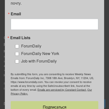
почту.
ПОЛЕЗНЫЕ СОВЕТЫ
Email
Email Lists
О нас
Мы в соцсетях
Реклама
ForumDaily
ForumDaily New York
MediaKit
Календарь событий в
ForumDaily New York
Контактное лицо:
Нью-Йорке
Job with ForumDaily
Марина Баранчук
ForumDaily
ad@forumdaily.com
ForumDailyTelegram
+1 347-604-1261
By submitting this form, you are consenting to receive Weekly News
Группа “ИЩУ СОВЕТА”
Наши рекламодатели
Emails from: ForumDaily Inc, 7308 18th Ave, Brooklyn, NY, 11204, US,
ForumDaily
https://www.forumdaily.com. You can revoke your consent to receive
E-mail редакции:
emails at any time by using the SafeUnsubscribe® link, found at the
info@forumdaily.com
bottom of every email.
Emails are serviced by Constant Contact.
Our
Privacy Policy.
Подписка
Подписаться