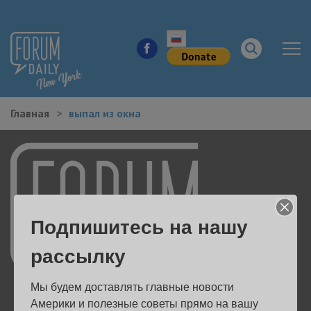
Главная
выпал из окна
НОВОСТИ ГОРОДА
КУДА ПОЙТИ В ГОРОДЕ
ЗДОРОВЬЕ
Подпишитесь на нашу
РАБОТА И БИЗНЕС
рассылку
ЖИЛЬЕ
Мы будем доставлять главные новости 
ОБРАЗОВАНИЕ
Америки и полезные советы прямо на вашу 