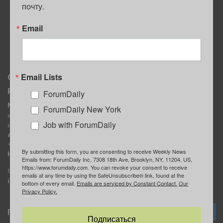
почту.
ПОЛЕЗНЫЕ СОВЕТЫ
Email
Email Lists
О нас
Мы в соцсетях
Реклама
ForumDaily
ForumDaily New York
MediaKit
Календарь событий в
ForumDaily New York
Контактное лицо:
Нью-Йорке
Job with ForumDaily
Марина Баранчук
ForumDaily
ad@forumdaily.com
ForumDailyTelegram
+1 347-604-1261
By submitting this form, you are consenting to receive Weekly News
Группа “ИЩУ СОВЕТА”
Наши рекламодатели
Emails from: ForumDaily Inc, 7308 18th Ave, Brooklyn, NY, 11204, US,
ForumDaily
https://www.forumdaily.com. You can revoke your consent to receive
E-mail редакции:
emails at any time by using the SafeUnsubscribe® link, found at the
info@forumdaily.com
bottom of every email.
Emails are serviced by Constant Contact.
Our
Privacy Policy.
Подписка
Подписаться