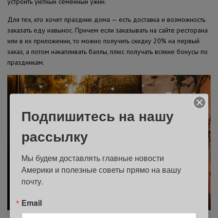
устроить уютный семейный ужин.
Для тех, кто хочет праздник дома — есть доставка и возможность
заказать еду навынос. Причем если заказывать на сайте ресторана
или в их приложении, то можно получить скидку 20% на первый
заказ, а потом накапливать баллы, плюс получать всякие бонусы по
праздникам.
Подпишитесь на нашу
рассылку
Мы будем доставлять главные новости 
Америки и полезные советы прямо на вашу 
почту.
Email
Фото: Лидия Калинина