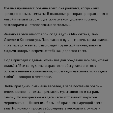
Хозяйка признаётся: больше всего она радуется, когда к ним
приходят целыми семьями. В выходные ресторан превращается в
живой и тёплый хаос — с детским смехом, долгими тостами,
разговорами и неторопливыми застольями.
Именно за этой атмосферой сюда едут из Манхэттена, Нью-
Джерси и Коннектикута. Пара часов в пути — мелочь, когда знаешь,
что впереди — вечер с настоящей грузинской кухней, вином и
людьми, которые встречают тебя как дорогого гостя.
Сюда приходят с детьми, отмечают дни рождения, юбилеи, играют
свадьбы. “Все сотрудники стараются, чтобы у каждого гостя
остались тёплые воспоминания, чтобы люди чувствовали: их здесь
любят”, — говорят в ресторане.
Чтобы праздники были ещё веселее, в зале поставили рояль —
теперь можно не только пригласить музыкантов, но и сыграть
самому. По воскресеньям здесь часто устраивают закрытые
мероприятия — банкет или большой праздник с арендой всего
зала. Но можно и просто забронировать несколько столиков и