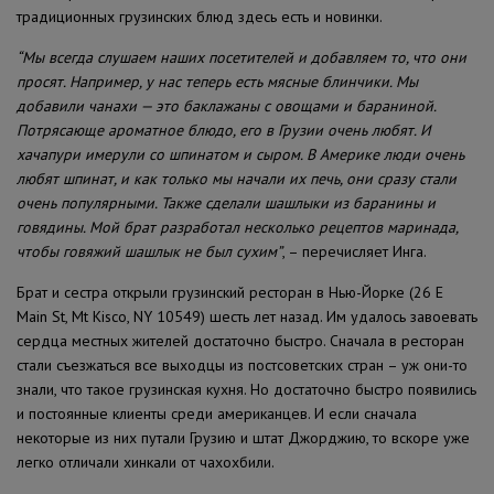
традиционных грузинских блюд здесь есть и новинки.
“Мы всегда слушаем наших посетителей и добавляем то, что они
просят. Например, у нас теперь есть мясные блинчики. Мы
добавили чанахи — это баклажаны с овощами и бараниной.
Потрясающе ароматное блюдо, его в Грузии очень любят. И
хачапури имерули со шпинатом и сыром. В Америке люди очень
любят шпинат, и как только мы начали их печь, они сразу стали
очень популярными. Также сделали шашлыки из баранины и
говядины. Мой брат разработал несколько рецептов маринада,
чтобы говяжий шашлык не был сухим”
, – перечисляет Инга.
Брат и сестра открыли грузинский ресторан в Нью-Йорке (26 E
Main St, Mt Kisco, NY 10549) шесть лет назад. Им удалось завоевать
сердца местных жителей достаточно быстро. Сначала в ресторан
стали съезжаться все выходцы из постсоветских стран – уж они-то
знали, что такое грузинская кухня. Но достаточно быстро появились
и постоянные клиенты среди американцев. И если сначала
некоторые из них путали Грузию и штат Джорджию, то вскоре уже
легко отличали хинкали от чахохбили.