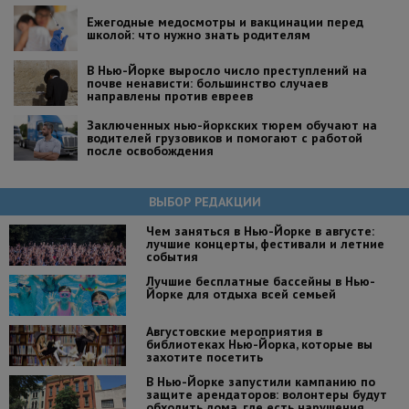
Ежегодные медосмотры и вакцинации перед
школой: что нужно знать родителям
В Нью-Йорке выросло число преступлений на
почве ненависти: большинство случаев
направлены против евреев
Заключенных нью-йоркских тюрем обучают на
водителей грузовиков и помогают с работой
после освобождения
ВЫБОР РЕДАКЦИИ
Чем заняться в Нью-Йорке в августе:
лучшие концерты, фестивали и летние
события
Лучшие бесплатные бассейны в Нью-
Йорке для отдыха всей семьей
Августовские мероприятия в
библиотеках Нью-Йорка, которые вы
захотите посетить
В Нью-Йорке запустили кампанию по
защите арендаторов: волонтеры будут
обходить дома, где есть нарушения