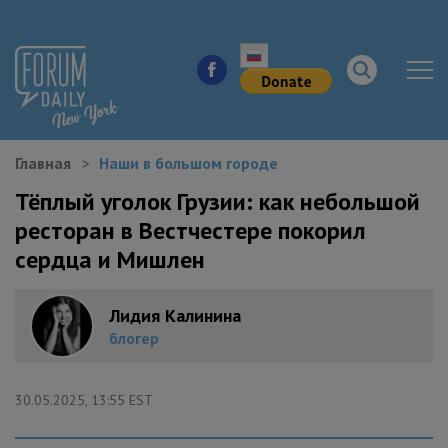
Главная
Наши в большом городе
НОВОСТИ ГОРОДА
Тёплый уголок Грузии: как небольшой
ресторан в Вестчестере покорил
КУДА ПОЙТИ В ГОРОДЕ
сердца и Мишлен
ЗДОРОВЬЕ
Лидия Калинина
РАБОТА И БИЗНЕС
блогер
ЖИЛЬЕ
30.05.2025, 13:55 EST
ОБРАЗОВАНИЕ