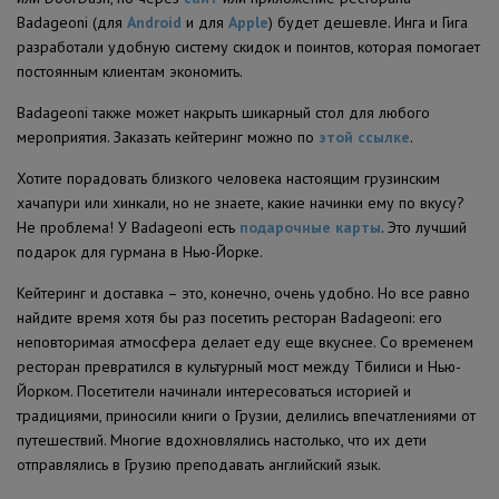
Badageoni (для
Android
и для
Apple
) будет дешевле. Инга и Гига
разработали удобную систему скидок и поинтов, которая помогает
постоянным клиентам экономить.
Badageoni также может накрыть шикарный стол для любого
мероприятия. Заказать
кейтеринг можно по
этой ссылке
.
Хотите порадовать близкого человека настоящим грузинским
хачапури или хинкали, но не знаете, какие начинки ему по вкусу?
Не проблема! У
Badageoni
есть
подарочные карты
. Это лучший
подарок для гурмана в Нью-Йорке.
Кейтеринг и доставка – это, конечно, очень удобно. Но все равно
найдите время хотя бы раз посетить ресторан Badageoni: его
неповторимая атмосфера делает еду еще вкуснее. Со временем
ресторан превратился в культурный мост между Тбилиси и Нью-
Йорком. Посетители начинали интересоваться историей и
традициями, приносили книги о Грузии, делились впечатлениями от
путешествий. Многие вдохновлялись настолько, что их дети
отправлялись в Грузию преподавать английский язык.