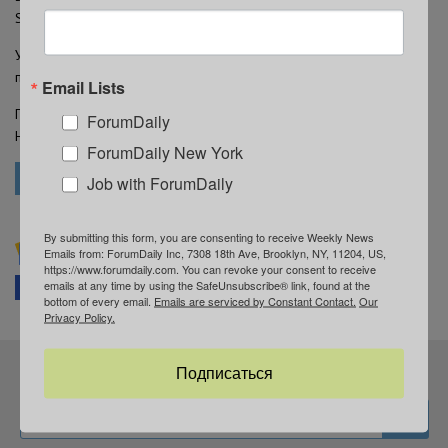
STEAM для подростков.
Участники будут изучать, что необходимо для создания
пригодного для жизни сообщества в космосе.
Email Lists
Программа начнется 8 июля в филиалах Central, Flushing, Cambria
ForumDaily
Heights, East Flushing и Far Rockaway. Подробнее
здесь
.
ForumDaily New York
БИБЛИОТЕКА
Job with ForumDaily
By submitting this form, you are consenting to receive Weekly News
Подписывайтесь на ForumDaily NewYork в
Emails from: ForumDaily Inc, 7308 18th Ave, Brooklyn, NY, 11204, US,
https://www.forumdaily.com. You can revoke your consent to receive
Google News
emails at any time by using the SafeUnsubscribe® link, found at the
Facebook
Telegram
В закладки
bottom of every email.
Emails are serviced by Constant Contact.
Our
Privacy Policy.
Подпишитесь на нашу рассылку
Подписаться