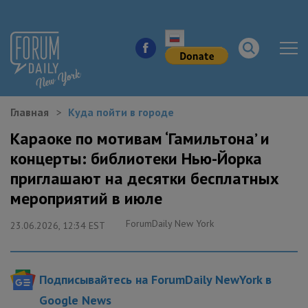
Главная
Куда пойти в городе
НОВОСТИ ГОРОДА
Караоке по мотивам ‘Гамильтона’ и
концерты: библиотеки Нью-Йорка
КУДА ПОЙТИ В ГОРОДЕ
приглашают на десятки бесплатных
ЗДОРОВЬЕ
мероприятий в июле
ForumDaily New York
РАБОТА И БИЗНЕС
23.06.2026, 12:34 EST
ЖИЛЬЕ
Подписывайтесь на ForumDaily NewYork в
ОБРАЗОВАНИЕ
Google News