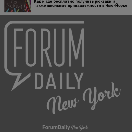
Как и где бесплатно получить рюкзаки, а
также школьные принадлежности в Нью-Йорке