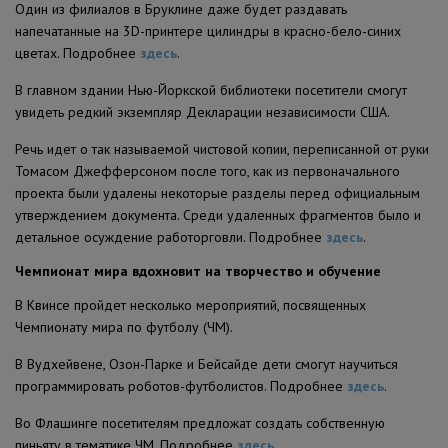
Один из филиалов в Бруклине даже будет раздавать
напечатанные на 3D-принтере цилиндры в красно-бело-синих
цветах. Подробнее
здесь
.
В главном здании Нью-Йоркской библиотеки посетители смогут
увидеть редкий экземпляр Декларации независимости США.
Речь идет о так называемой чистовой копии, переписанной от руки
Томасом Джефферсоном после того, как из первоначального
проекта были удалены некоторые разделы перед официальным
утверждением документа. Среди удаленных фрагментов было и
детальное осуждение работорговли. Подробнее
здесь
.
Чемпионат мира вдохновит на творчество и обучение
В Квинсе пройдет несколько мероприятий, посвященных
Чемпионату мира по футболу (ЧМ).
В Вудхейвене, Озон-Парке и Бейсайде дети смогут научиться
программировать роботов-футболистов. Подробнее
здесь
.
Во Флашинге посетителям предложат создать собственную
пиньяту в тематике ЧМ. Подробнее
здесь
.