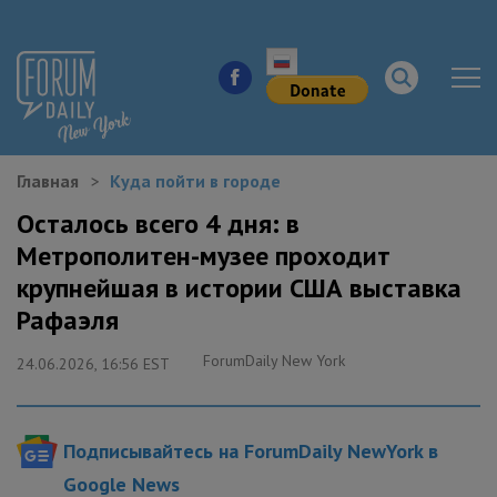
Главная
Куда пойти в городе
НОВОСТИ ГОРОДА
Осталось всего 4 дня: в
Метрополитен-музее проходит
КУДА ПОЙТИ В ГОРОДЕ
крупнейшая в истории США выставка
ЗДОРОВЬЕ
Рафаэля
ForumDaily New York
РАБОТА И БИЗНЕС
24.06.2026, 16:56 EST
ЖИЛЬЕ
Подписывайтесь на ForumDaily NewYork в
ОБРАЗОВАНИЕ
Google News