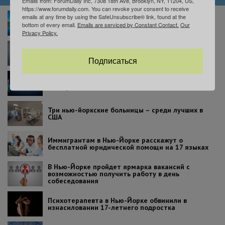
Emails from: ForumDaily Inc, 7308 18th Ave, Brooklyn, NY, 11204, US,
https://www.forumdaily.com. You can revoke your consent to receive
В Нью-Джерси пройдет фестиваль воздушных
emails at any time by using the SafeUnsubscribe® link, found at the
шаров: это зрелище стоит увидеть хотя бы раз в
bottom of every email.
Emails are serviced by Constant Contact.
Our
жизни
Privacy Policy.
Аттракционы, история и еда: почему вам стоит
побывать на Richmond County Fair
Подписаться
В Нью-Йорке вступил в силу закон об эвтаназии:
что нужно знать пациентам
Три нью-йоркские больницы – среди лучших в
США
Иммигрантам в Нью-Йорке расскажут о
бесплатной юридической помощи на 17 языках
В Нью-Йорке пройдет ярмарка вакансий с
возможностью получить работу в день
собеседования
Психотерапевта в Нью-Йорке обвинили в
изнасиловании 17-летнего подростка