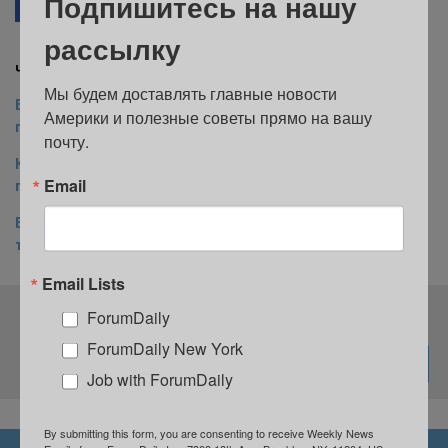
Подпишитесь на нашу
Google News
Facebook
Telegram
В закладки
рассылку
Читайте также на ForumDaily New York:
Мы будем доставлять главные новости 
Бесплатное кино под открытым небом в Брайант-
Америки и полезные советы прямо на вашу 
парке: программа фильмов
почту.
Как начать карьеру в строительстве: в Нью-Йорке
Email
пройдет бесплатное мероприятие
В Нью-Йорке россиянку приговорили к 14 месяцам
тюрьмы за сотрудничество с ФСБ
Email Lists
Подпишитесь на нашу рассылку
ForumDaily
ForumDaily New York
Job with ForumDaily
By submitting this form, you are consenting to receive Weekly News
НОВОСТИ