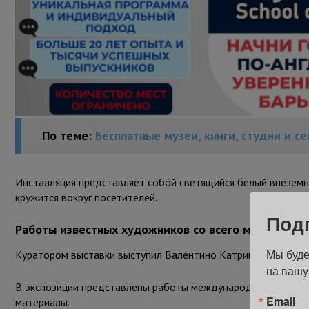
По теме:
Бесплатные музеи, книги, студии и с
Инсталляция представляет собой светящийся белый внеземно
кружится вокруг посетителей.
Под
Работы известных художников со всего мира
Мы буде
Куратором выставки выступил Валентино Катрикала.
на вашу
В экспозиции представлены работы международных художник
Email
материалы.