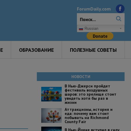
ForumDaily.com
Russian
Е
ОБРАЗОВАНИЕ
ПОЛЕЗНЫЕ СОВЕТЫ
НОВОСТИ
В Нью-Джерси пройдет
фестиваль воздушных
шаров: это зрелище стоит
увидеть хотя бы раз в
жизни
Аттракционы, история и
еда: почему вам стоит
побывать на Richmond
County Fair
В Нью-Йорке вступил в силу