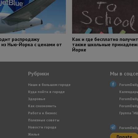
водит распродажу
Как и где бесплатно получит
 из Нью-Йорка с ценами от
также школьные принадлежн
Йорке
Рубрики
Мы в соцс
Наши в большом городе
ForumDail
Куда пойти в городе
Календарь
Здоровье
ForumDail
Как сэкономить
ForumDail
Работа и бизнес
Группа “И
Полезные советы
Новости города
ForumDail
Жилье