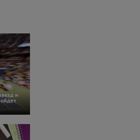
звезд и
ройдет