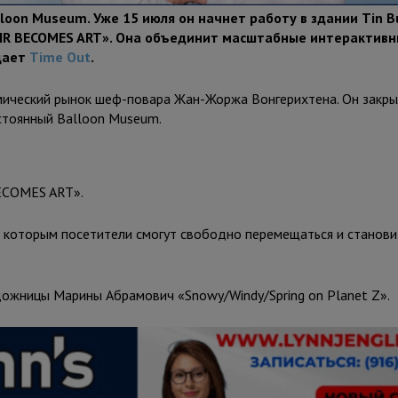
on Museum. Уже 15 июля он начнет работу в здании Tin Bu
AIR BECOMES ART». Она объединит масштабные интерактив
бщает
Time Out
.
номический рынок шеф-повара Жан-Жоржа Вонгерихтена. Он закры
стоянный Balloon Museum.
ECOMES ART».
о которым посетители смогут свободно перемещаться и станови
дожницы Марины Абрамович «Snowy/Windy/Spring on Planet Z».