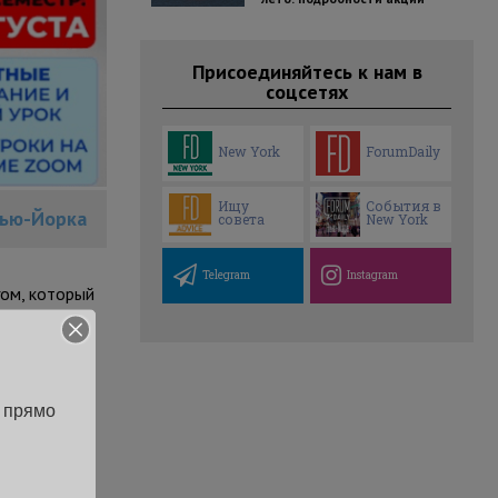
Присоединяйтесь к нам в
соцсетях
New York
ForumDaily
Ищу
События в
Нью-Йорка
совета
New York
Telegram
Instagram
гом, который
 прямо 
ственные