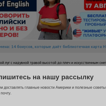
емена: 14 бонусов, которые даёт библиотечная карта 
й луг с надувной травой высотой до плеч и искусственным сне
пишитесь на нашу рассылку
м доставлять главные новости Америки и полезные советы
 почту.
ов. Они используют воздух, свет и звук как основные художе