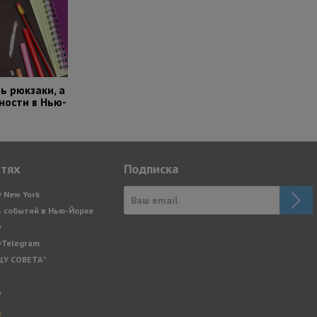
ь рюкзаки, а
ости в Нью-
етях
Подписка
y New York
 событий в Нью-Йорке
y
yTelegram
ЩУ СОВЕТА”
y