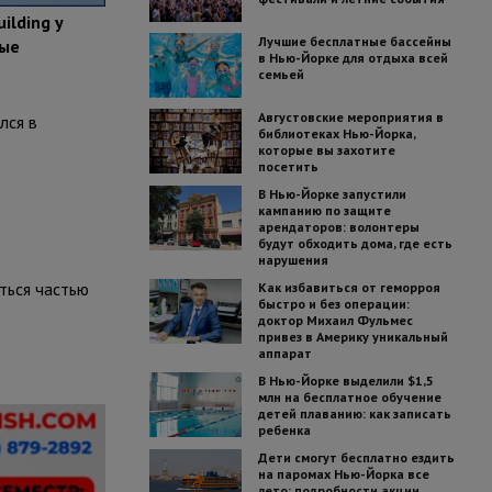
ilding у
Лучшие бесплатные бассейны
ные
в Нью-Йорке для отдыха всей
семьей
Августовские мероприятия в
лся в
библиотеках Нью-Йорка,
которые вы захотите
посетить
В Нью-Йорке запустили
кампанию по защите
арендаторов: волонтеры
будут обходить дома, где есть
нарушения
ться частью
Как избавиться от геморроя
быстро и без операции:
доктор Михаил Фульмес
привез в Америку уникальный
аппарат
В Нью-Йорке выделили $1,5
млн на бесплатное обучение
детей плаванию: как записать
ребенка
Дети смогут бесплатно ездить
на паромах Нью-Йорка все
лето: подробности акции