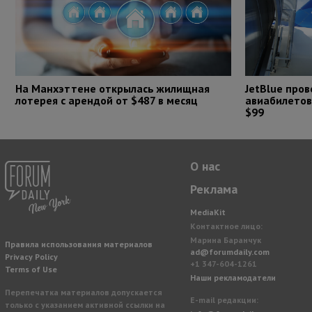
На Манхэттене открылась жилищная
JetBlue про
лотерея с арендой от $487 в месяц
авиабилетов
$99
О нас
Реклама
MediaKit
Контактное лицо:
Марина Баранчук
Правила использования материалов
ad@forumdaily.com
Privacy Policy
+1 347-604-1261
Terms of Use
Наши рекламодатели
Перепечатка материалов допускается
E-mail редакции:
только с указанием активной ссылки на