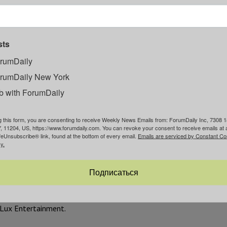
«Work No. 3883: Half the air in a given space». Это прозрачная
втора, они занимают ровно половину воздуха в помещении.
sts
rumDaily
rumDaily New York
енная гелием сфера с угольными шипами, которая свободно пер
b with ForumDaily
еские следы на стенах, потолке и полу.
g this form, you are consenting to receive Weekly News Emails from: ForumDaily Inc, 7308 1
С помощью сжатого воздуха звук превращается в медленно плы
, 11204, US, https://www.forumdaily.com. You can revoke your consent to receive emails at 
feUnsubscribe® link, found at the bottom of every email.
Emails are serviced by Constant Co
y.
атив её в композицию из гигантских птиц из стекловолокна. Ор
пулярных для фотографий.
Подписаться
онов человек
Lux Entertainment.