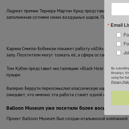
Лауреат премии Тернера Мартин Крид представит инсталляцию 
заполненная сотнями синих воздушных шаров. По задумке а
Email Li
Fo
Fo
Карина Смигла-Бобински покажет работу «ADA». Это наполн
Jo
залу. Посетители могут толкать её, а сфера оставляет графич
By submittin
Том Кубли представит инсталляцию «Black Hole Horizon». 
Brooklyn, NY
пузыри.
using the Sa
Privacy Polic
Валерио Беррути переосмыслил классическую карусель превр
ожидают, что именно эта работа станет одной из самых по
Balloon Museum уже посетили более восьми милли
Проект Balloon Museum был создан итальянской компанией 