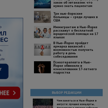
закон об эвтаназии: что
нужно знать пациентам
Три нью-йоркские
больницы – среди лучших в
США
Иммигрантам в Нью-Йорке
расскажут о бесплатной
юридической помощи на 17
языках
В Нью-Йорке пройдет
ярмарка вакансий с
возможностью получить
работу в день
собеседования
Психотерапевта в Нью-
Йорке обвинили в
изнасиловании 17-летнего
подростка
ВЫБОР РЕДАКЦИИ
Чем заняться в Нью-Йорке в
августе: лучшие концерты,
фестивали и летние события