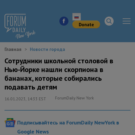
Главная
Новости города
НОВОСТИ ГОРОДА
Сотрудники школьной столовой в
Нью-Йорке нашли скорпиона в
КУДА ПОЙТИ В ГОРОДЕ
бананах, которые собирались
ЗДОРОВЬЕ
подавать детям
ForumDaily New York
РАБОТА И БИЗНЕС
16.01.2023, 14:33 EST
ЖИЛЬЕ
Подписывайтесь на ForumDaily NewYork в
ОБРАЗОВАНИЕ
Google News