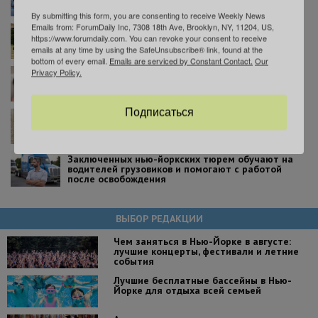
увидеть за кулисами легендарной арены
By submitting this form, you are consenting to receive Weekly News
Emails from: ForumDaily Inc, 7308 18th Ave, Brooklyn, NY, 11204, US,
В Проспект-парке покажут масштабную
https://www.forumdaily.com. You can revoke your consent to receive
реконструкцию легендарной Битвы за Бруклин
emails at any time by using the SafeUnsubscribe® link, found at the
bottom of every email.
Emails are serviced by Constant Contact.
Our
Privacy Policy.
Ежегодные медосмотры и вакцинации перед
школой: что нужно знать родителям
Подписаться
В Нью-Йорке выросло число преступлений на
почве ненависти: большинство случаев
направлены против евреев
Заключенных нью-йоркских тюрем обучают на
водителей грузовиков и помогают с работой
после освобождения
ВЫБОР РЕДАКЦИИ
Чем заняться в Нью-Йорке в августе:
лучшие концерты, фестивали и летние
события
Лучшие бесплатные бассейны в Нью-
Йорке для отдыха всей семьей