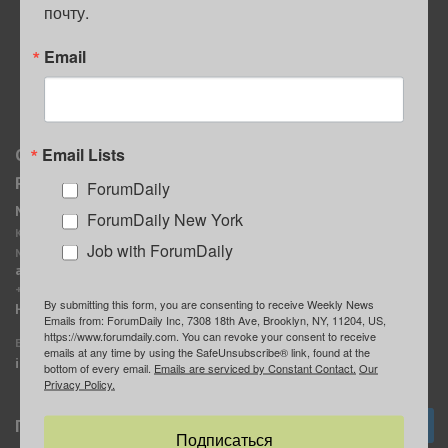
почту.
ПОЛЕЗНЫЕ СОВЕТЫ
Email
Email Lists
О нас
Мы в соцсетях
Реклама
ForumDaily
ForumDaily New York
MediaKit
Календарь событий в
ForumDaily New York
Контактное лицо:
Нью-Йорке
Job with ForumDaily
Марина Баранчук
ForumDaily
ad@forumdaily.com
ForumDailyTelegram
+1 347-604-1261
By submitting this form, you are consenting to receive Weekly News
Группа “ИЩУ СОВЕТА”
Наши рекламодатели
Emails from: ForumDaily Inc, 7308 18th Ave, Brooklyn, NY, 11204, US,
ForumDaily
https://www.forumdaily.com. You can revoke your consent to receive
E-mail редакции:
emails at any time by using the SafeUnsubscribe® link, found at the
info@forumdaily.com
bottom of every email.
Emails are serviced by Constant Contact.
Our
Privacy Policy.
Подписка
Подписаться