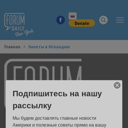
Главная
билеты в Исландию
НОВОСТИ ГОРОДА
КУДА ПОЙТИ В ГОРОДЕ
ЗДОРОВЬЕ
Подпишитесь на нашу
РАБОТА И БИЗНЕС
рассылку
ЖИЛЬЕ
Мы будем доставлять главные новости 
ОБРАЗОВАНИЕ
Америки и полезные советы прямо на вашу 