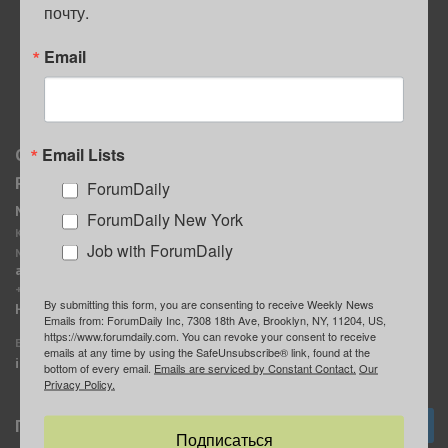
почту.
ПОЛЕЗНЫЕ СОВЕТЫ
Email
Email Lists
О нас
Мы в соцсетях
Реклама
ForumDaily
ForumDaily New York
MediaKit
Календарь событий в
ForumDaily New York
Контактное лицо:
Нью-Йорке
Job with ForumDaily
Марина Баранчук
ForumDaily
ad@forumdaily.com
ForumDailyTelegram
+1 347-604-1261
By submitting this form, you are consenting to receive Weekly News
Группа “ИЩУ СОВЕТА”
Наши рекламодатели
Emails from: ForumDaily Inc, 7308 18th Ave, Brooklyn, NY, 11204, US,
ForumDaily
https://www.forumdaily.com. You can revoke your consent to receive
E-mail редакции:
emails at any time by using the SafeUnsubscribe® link, found at the
info@forumdaily.com
bottom of every email.
Emails are serviced by Constant Contact.
Our
Privacy Policy.
Подписка
Подписаться