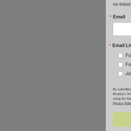
на вашу
Email
Email Li
Fo
Fo
Jo
By submittin
Brooklyn, NY
using the Sa
Privacy Polic