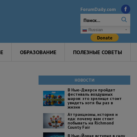
ForumDaily.com
Russian
Е
ОБРАЗОВАНИЕ
ПОЛЕЗНЫЕ СОВЕТЫ
НОВОСТИ
В Нью-Джерси пройдет
фестиваль воздушных
шаров: это зрелище стоит
увидеть хотя бы раз в
жизни
Аттракционы, история и
еда: почему вам стоит
побывать на Richmond
County Fair
В Нью-Йорке вступил в силу