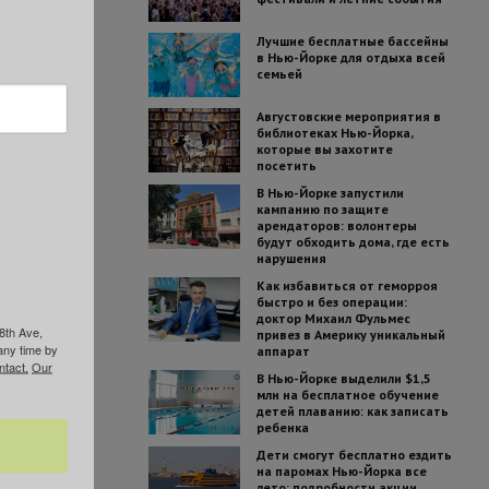
Лучшие бесплатные бассейны
в Нью-Йорке для отдыха всей
семьей
Августовские мероприятия в
библиотеках Нью-Йорка,
которые вы захотите
посетить
В Нью-Йорке запустили
кампанию по защите
арендаторов: волонтеры
будут обходить дома, где есть
нарушения
Как избавиться от геморроя
быстро и без операции:
доктор Михаил Фульмес
8th Ave,
привез в Америку уникальный
any time by
аппарат
ntact.
Our
В Нью-Йорке выделили $1,5
млн на бесплатное обучение
детей плаванию: как записать
ребенка
Дети смогут бесплатно ездить
на паромах Нью-Йорка все
лето: подробности акции