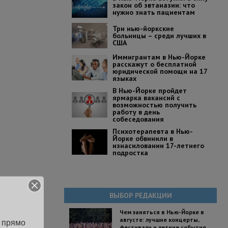
закон об эвтаназии: что
нужно знать пациентам
Три нью-йоркские
больницы – среди лучших в
США
Иммигрантам в Нью-Йорке
расскажут о бесплатной
юридической помощи на 17
языках
В Нью-Йорке пройдет
ярмарка вакансий с
возможностью получить
работу в день
собеседования
Психотерапевта в Нью-
Йорке обвинили в
изнасиловании 17-летнего
подростка
ВЫБОР РЕДАКЦИИ
Чем заняться в Нью-Йорке в
августе: лучшие концерты,
 прямо 
фестивали и летние события