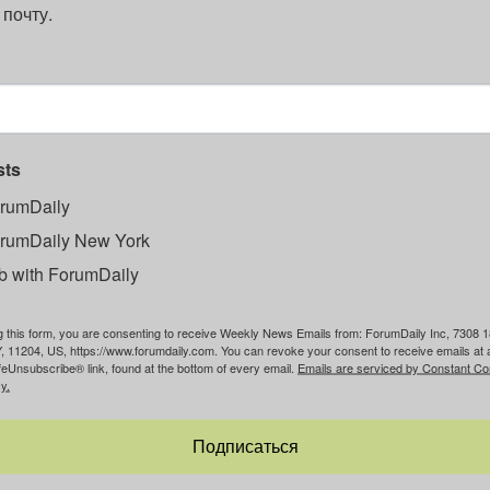
 почту.
sts
rumDaily
rumDaily New York
b with ForumDaily
g this form, you are consenting to receive Weekly News Emails from: ForumDaily Inc, 7308 1
, 11204, US, https://www.forumdaily.com. You can revoke your consent to receive emails at 
feUnsubscribe® link, found at the bottom of every email.
Emails are serviced by Constant Co
y.
Подписаться