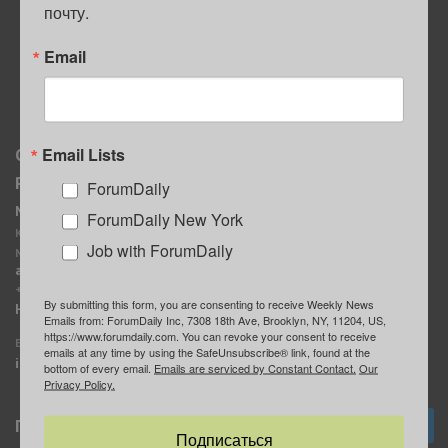
почту.
ПОЛЕЗНЫЕ СОВЕТЫ
Email
Email Lists
О нас
Мы в соцсетях
Реклама
ForumDaily
ForumDaily New York
MediaKit
Календарь событий в
ForumDaily New York
Контактное лицо:
Нью-Йорке
Job with ForumDaily
Марина Баранчук
ForumDaily
ad@forumdaily.com
ForumDailyTelegram
+1 347-604-1261
By submitting this form, you are consenting to receive Weekly News
Группа “ИЩУ СОВЕТА”
Наши рекламодатели
Emails from: ForumDaily Inc, 7308 18th Ave, Brooklyn, NY, 11204, US,
ForumDaily
https://www.forumdaily.com. You can revoke your consent to receive
E-mail редакции:
emails at any time by using the SafeUnsubscribe® link, found at the
info@forumdaily.com
bottom of every email.
Emails are serviced by Constant Contact.
Our
Privacy Policy.
Подписка
Подписаться