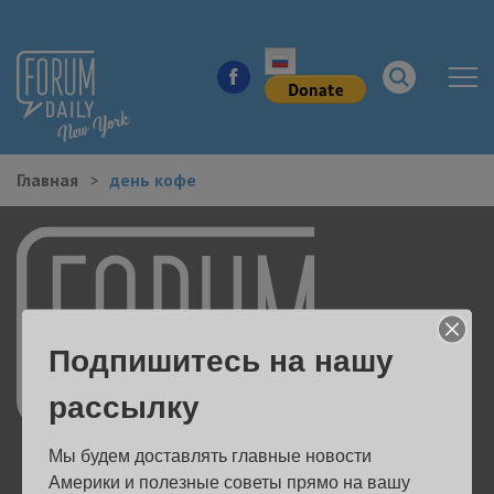
Главная
день кофе
НОВОСТИ ГОРОДА
КУДА ПОЙТИ В ГОРОДЕ
ЗДОРОВЬЕ
Подпишитесь на нашу
РАБОТА И БИЗНЕС
рассылку
ЖИЛЬЕ
Мы будем доставлять главные новости 
ОБРАЗОВАНИЕ
Америки и полезные советы прямо на вашу 