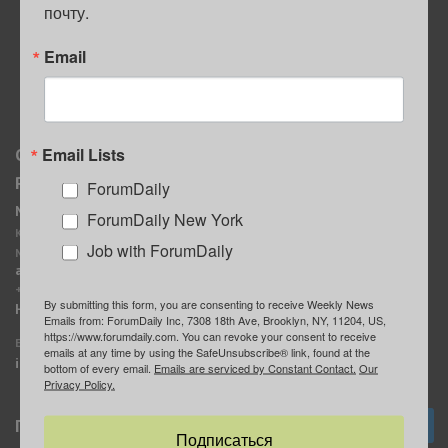
почту.
ПОЛЕЗНЫЕ СОВЕТЫ
Email
Email Lists
О нас
Мы в соцсетях
Реклама
ForumDaily
ForumDaily New York
MediaKit
Календарь событий в
ForumDaily New York
Контактное лицо:
Нью-Йорке
Job with ForumDaily
Марина Баранчук
ForumDaily
ad@forumdaily.com
ForumDailyTelegram
+1 347-604-1261
By submitting this form, you are consenting to receive Weekly News
Группа “ИЩУ СОВЕТА”
Наши рекламодатели
Emails from: ForumDaily Inc, 7308 18th Ave, Brooklyn, NY, 11204, US,
ForumDaily
https://www.forumdaily.com. You can revoke your consent to receive
E-mail редакции:
emails at any time by using the SafeUnsubscribe® link, found at the
info@forumdaily.com
bottom of every email.
Emails are serviced by Constant Contact.
Our
Privacy Policy.
Подписка
Подписаться