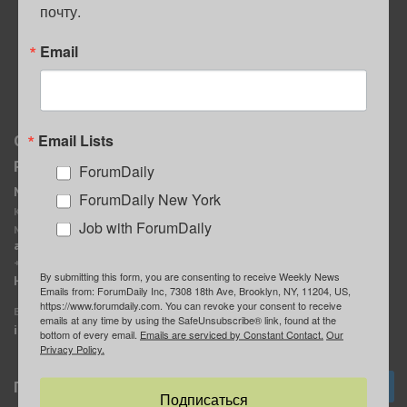
почту.
ПОЛЕЗНЫЕ СОВЕТЫ
Email
Email Lists
О нас
Мы в соцсетях
Реклама
ForumDaily
ForumDaily New York
MediaKit
Календарь событий в
ForumDaily New York
Контактное лицо:
Нью-Йорке
Job with ForumDaily
Марина Баранчук
ForumDaily
ad@forumdaily.com
ForumDailyTelegram
+1 347-604-1261
By submitting this form, you are consenting to receive Weekly News
Группа “ИЩУ СОВЕТА”
Наши рекламодатели
Emails from: ForumDaily Inc, 7308 18th Ave, Brooklyn, NY, 11204, US,
ForumDaily
https://www.forumdaily.com. You can revoke your consent to receive
E-mail редакции:
emails at any time by using the SafeUnsubscribe® link, found at the
info@forumdaily.com
bottom of every email.
Emails are serviced by Constant Contact.
Our
Privacy Policy.
Подписка
Подписаться