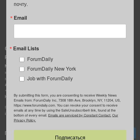
почту.
ПОЛЕЗНЫЕ СОВЕТЫ
Email
Email Lists
О нас
Мы в соцсетях
Реклама
ForumDaily
ForumDaily New York
MediaKit
Календарь событий в
ForumDaily New York
Контактное лицо:
Нью-Йорке
Job with ForumDaily
Марина Баранчук
ForumDaily
ad@forumdaily.com
ForumDailyTelegram
+1 347-604-1261
By submitting this form, you are consenting to receive Weekly News
Группа “ИЩУ СОВЕТА”
Наши рекламодатели
Emails from: ForumDaily Inc, 7308 18th Ave, Brooklyn, NY, 11204, US,
ForumDaily
https://www.forumdaily.com. You can revoke your consent to receive
E-mail редакции:
emails at any time by using the SafeUnsubscribe® link, found at the
info@forumdaily.com
bottom of every email.
Emails are serviced by Constant Contact.
Our
Privacy Policy.
Подписка
Подписаться