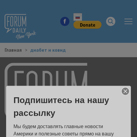
Главная
диабет и ковид
НОВОСТИ ГОРОДА
КУДА ПОЙТИ В ГОРОДЕ
ЗДОРОВЬЕ
Подпишитесь на нашу
РАБОТА И БИЗНЕС
рассылку
ЖИЛЬЕ
Мы будем доставлять главные новости 
ОБРАЗОВАНИЕ
Америки и полезные советы прямо на вашу 