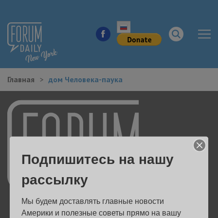
Главная
дом Человека-паука
НОВОСТИ ГОРОДА
КУДА ПОЙТИ В ГОРОДЕ
ЗДОРОВЬЕ
Подпишитесь на нашу
РАБОТА И БИЗНЕС
рассылку
ЖИЛЬЕ
Мы будем доставлять главные новости 
ОБРАЗОВАНИЕ
Америки и полезные советы прямо на вашу 