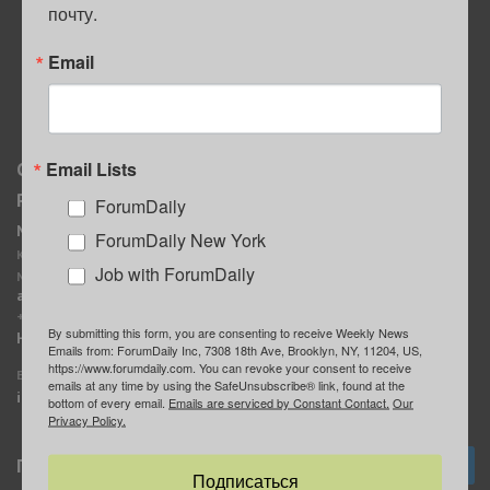
почту.
ПОЛЕЗНЫЕ СОВЕТЫ
Email
Email Lists
О нас
Мы в соцсетях
Реклама
ForumDaily
ForumDaily New York
MediaKit
Календарь событий в
ForumDaily New York
Контактное лицо:
Нью-Йорке
Job with ForumDaily
Марина Баранчук
ForumDaily
ad@forumdaily.com
ForumDailyTelegram
+1 347-604-1261
By submitting this form, you are consenting to receive Weekly News
Группа “ИЩУ СОВЕТА”
Наши рекламодатели
Emails from: ForumDaily Inc, 7308 18th Ave, Brooklyn, NY, 11204, US,
ForumDaily
https://www.forumdaily.com. You can revoke your consent to receive
E-mail редакции:
emails at any time by using the SafeUnsubscribe® link, found at the
info@forumdaily.com
bottom of every email.
Emails are serviced by Constant Contact.
Our
Privacy Policy.
Подписка
Подписаться