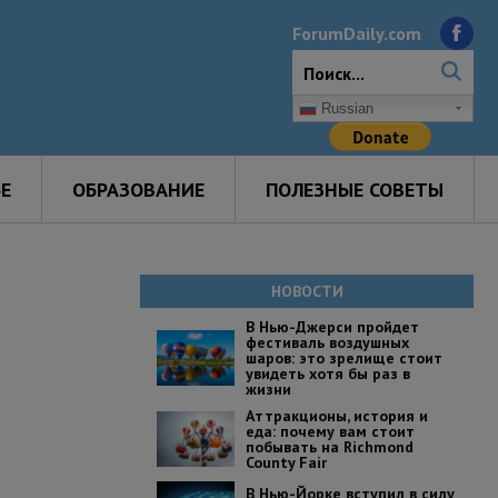
ForumDaily.com
Russian
Е
ОБРАЗОВАНИЕ
ПОЛЕЗНЫЕ СОВЕТЫ
НОВОСТИ
В Нью-Джерси пройдет
фестиваль воздушных
шаров: это зрелище стоит
увидеть хотя бы раз в
жизни
Аттракционы, история и
еда: почему вам стоит
побывать на Richmond
County Fair
В Нью-Йорке вступил в силу