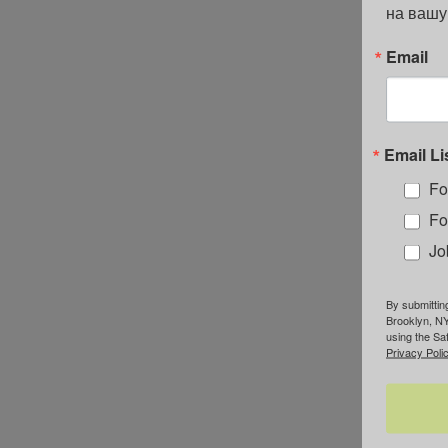
на вашу
Email
Email Li
Fo
Fo
Jo
By submittin
Brooklyn, NY
using the Sa
Privacy Polic