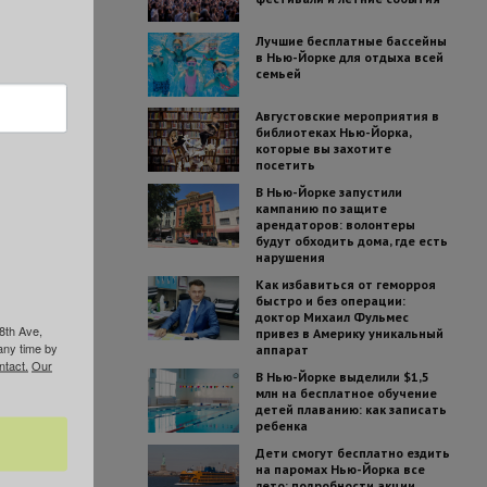
Лучшие бесплатные бассейны
в Нью-Йорке для отдыха всей
семьей
Августовские мероприятия в
библиотеках Нью-Йорка,
которые вы захотите
посетить
В Нью-Йорке запустили
кампанию по защите
арендаторов: волонтеры
будут обходить дома, где есть
нарушения
Как избавиться от геморроя
быстро и без операции:
доктор Михаил Фульмес
8th Ave,
привез в Америку уникальный
any time by
аппарат
ntact.
Our
В Нью-Йорке выделили $1,5
млн на бесплатное обучение
детей плаванию: как записать
ребенка
Дети смогут бесплатно ездить
на паромах Нью-Йорка все
лето: подробности акции