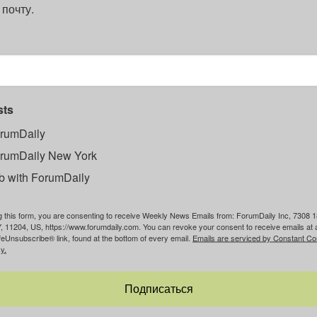
 почту.
sts
rumDaily
rumDaily New York
b with ForumDaily
g this form, you are consenting to receive Weekly News Emails from: ForumDaily Inc, 7308 1
, 11204, US, https://www.forumdaily.com. You can revoke your consent to receive emails at 
feUnsubscribe® link, found at the bottom of every email.
Emails are serviced by Constant Co
y.
Подписаться