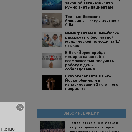
закон об эвтаназии: что
нужно знать пациентам
Три нью-йоркские
больницы – среди лучших в
США
Иммигрантам в Нью-Йорке
расскажут о бесплатной
юридической помощи на 17
языках
В Нью-Йорке пройдет
ярмарка вакансий с
возможностью получить
работу в день
собеседования
Психотерапевта в Нью-
Йорке обвинили в
изнасиловании 17-летнего
подростка
ВЫБОР РЕДАКЦИИ
Чем заняться в Нью-Йорке в
августе: лучшие концерты,
 прямо 
фестивали и летние события