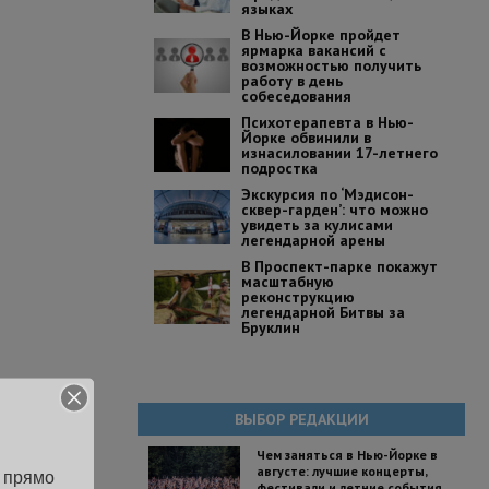
языках
В Нью-Йорке пройдет
ярмарка вакансий с
возможностью получить
работу в день
собеседования
Психотерапевта в Нью-
Йорке обвинили в
изнасиловании 17-летнего
подростка
Экскурсия по ‘Мэдисон-
сквер-гарден’: что можно
увидеть за кулисами
легендарной арены
В Проспект-парке покажут
масштабную
реконструкцию
легендарной Битвы за
Бруклин
ВЫБОР РЕДАКЦИИ
Чем заняться в Нью-Йорке в
августе: лучшие концерты,
 прямо 
фестивали и летние события