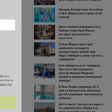
Лучшие бесплатные бассейны
в Нью-Йорке для отдыха всей
семьей
Августовские мероприятия в
библиотеках Нью-Йорка,
которые вы захотите
посетить
В Нью-Йорке запустили
кампанию по защите
арендаторов: волонтеры
будут обходить дома, где есть
нарушения
Как избавиться от геморроя
быстро и без операции:
доктор Михаил Фульмес
8th Ave,
привез в Америку уникальный
any time by
аппарат
ntact.
Our
В Нью-Йорке выделили $1,5
млн на бесплатное обучение
детей плаванию: как записать
ребенка
Дети смогут бесплатно ездить
на паромах Нью-Йорка все
лето: подробности акции