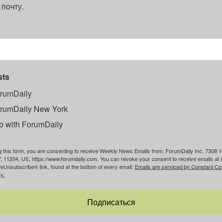
 почту.
sts
rumDaily
rumDaily New York
b with ForumDaily
g this form, you are consenting to receive Weekly News Emails from: ForumDaily Inc, 7308 1
, 11204, US, https://www.forumdaily.com. You can revoke your consent to receive emails at 
feUnsubscribe® link, found at the bottom of every email.
Emails are serviced by Constant Co
y.
Подписаться