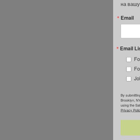
на вашу
Email
Email Li
Fo
Fo
Jo
By submittin
Brooklyn, NY
using the Sa
Privacy Polic