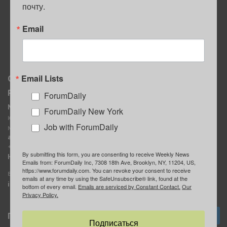
почту.
ПОЛЕЗНЫЕ СОВЕТЫ
Email
Email Lists
О нас
Мы в соцсетях
Реклама
ForumDaily
ForumDaily New York
MediaKit
Календарь событий в
ForumDaily New York
Контактное лицо:
Нью-Йорке
Job with ForumDaily
Марина Баранчук
ForumDaily
ad@forumdaily.com
ForumDailyTelegram
+1 347-604-1261
By submitting this form, you are consenting to receive Weekly News
Группа “ИЩУ СОВЕТА”
Наши рекламодатели
Emails from: ForumDaily Inc, 7308 18th Ave, Brooklyn, NY, 11204, US,
ForumDaily
https://www.forumdaily.com. You can revoke your consent to receive
E-mail редакции:
emails at any time by using the SafeUnsubscribe® link, found at the
info@forumdaily.com
bottom of every email.
Emails are serviced by Constant Contact.
Our
Privacy Policy.
Подписка
Подписаться