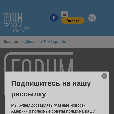
Главная
Джастин Тимберлейк
НОВОСТИ ГОРОДА
КУДА ПОЙТИ В ГОРОДЕ
ЗДОРОВЬЕ
Подпишитесь на нашу
РАБОТА И БИЗНЕС
рассылку
ЖИЛЬЕ
Мы будем доставлять главные новости 
ОБРАЗОВАНИЕ
Америки и полезные советы прямо на вашу 