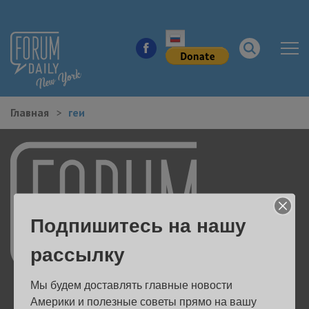
Главная
геи
НОВОСТИ ГОРОДА
КУДА ПОЙТИ В ГОРОДЕ
ЗДОРОВЬЕ
Подпишитесь на нашу
РАБОТА И БИЗНЕС
рассылку
ЖИЛЬЕ
Мы будем доставлять главные новости 
ОБРАЗОВАНИЕ
Америки и полезные советы прямо на вашу 