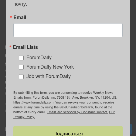
почту.
ПОЛЕЗНЫЕ СОВЕТЫ
Email
Email Lists
О нас
Мы в соцсетях
Реклама
ForumDaily
ForumDaily New York
MediaKit
Календарь событий в
ForumDaily New York
Контактное лицо:
Нью-Йорке
Job with ForumDaily
Марина Баранчук
ForumDaily
ad@forumdaily.com
ForumDailyTelegram
+1 347-604-1261
By submitting this form, you are consenting to receive Weekly News
Группа “ИЩУ СОВЕТА”
Наши рекламодатели
Emails from: ForumDaily Inc, 7308 18th Ave, Brooklyn, NY, 11204, US,
ForumDaily
https://www.forumdaily.com. You can revoke your consent to receive
E-mail редакции:
emails at any time by using the SafeUnsubscribe® link, found at the
info@forumdaily.com
bottom of every email.
Emails are serviced by Constant Contact.
Our
Privacy Policy.
Подписка
Подписаться