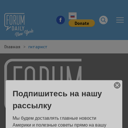
Главная
гитарист
НОВОСТИ ГОРОДА
КУДА ПОЙТИ В ГОРОДЕ
ЗДОРОВЬЕ
Подпишитесь на нашу
РАБОТА И БИЗНЕС
рассылку
ЖИЛЬЕ
Мы будем доставлять главные новости 
ОБРАЗОВАНИЕ
Америки и полезные советы прямо на вашу 