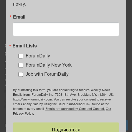
почту.
ПОЛЕЗНЫЕ СОВЕТЫ
Email
Email Lists
О нас
Мы в соцсетях
Реклама
ForumDaily
ForumDaily New York
MediaKit
Календарь событий в
ForumDaily New York
Контактное лицо:
Нью-Йорке
Job with ForumDaily
Марина Баранчук
ForumDaily
ad@forumdaily.com
ForumDailyTelegram
+1 347-604-1261
By submitting this form, you are consenting to receive Weekly News
Группа “ИЩУ СОВЕТА”
Наши рекламодатели
Emails from: ForumDaily Inc, 7308 18th Ave, Brooklyn, NY, 11204, US,
ForumDaily
https://www.forumdaily.com. You can revoke your consent to receive
E-mail редакции:
emails at any time by using the SafeUnsubscribe® link, found at the
info@forumdaily.com
bottom of every email.
Emails are serviced by Constant Contact.
Our
Privacy Policy.
Подписка
Подписаться