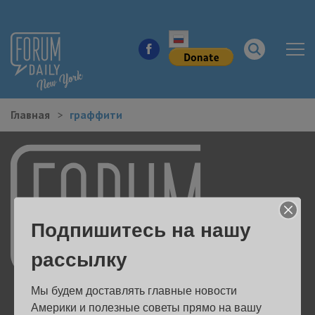
Главная
граффити
НОВОСТИ ГОРОДА
КУДА ПОЙТИ В ГОРОДЕ
ЗДОРОВЬЕ
Подпишитесь на нашу
РАБОТА И БИЗНЕС
рассылку
ЖИЛЬЕ
Мы будем доставлять главные новости 
ОБРАЗОВАНИЕ
Америки и полезные советы прямо на вашу 