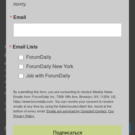
почту.
ПОЛЕЗНЫЕ СОВЕТЫ
Email
Email Lists
О нас
Мы в соцсетях
Реклама
ForumDaily
ForumDaily New York
MediaKit
Календарь событий в
ForumDaily New York
Контактное лицо:
Нью-Йорке
Job with ForumDaily
Марина Баранчук
ForumDaily
ad@forumdaily.com
ForumDailyTelegram
+1 347-604-1261
By submitting this form, you are consenting to receive Weekly News
Группа “ИЩУ СОВЕТА”
Наши рекламодатели
Emails from: ForumDaily Inc, 7308 18th Ave, Brooklyn, NY, 11204, US,
ForumDaily
https://www.forumdaily.com. You can revoke your consent to receive
E-mail редакции:
emails at any time by using the SafeUnsubscribe® link, found at the
info@forumdaily.com
bottom of every email.
Emails are serviced by Constant Contact.
Our
Privacy Policy.
Подписка
Подписаться