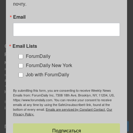
почту.
ПОЛЕЗНЫЕ СОВЕТЫ
Email
Email Lists
О нас
Мы в соцсетях
Реклама
ForumDaily
ForumDaily New York
MediaKit
Календарь событий в
ForumDaily New York
Контактное лицо:
Нью-Йорке
Job with ForumDaily
Марина Баранчук
ForumDaily
ad@forumdaily.com
ForumDailyTelegram
+1 347-604-1261
By submitting this form, you are consenting to receive Weekly News
Группа “ИЩУ СОВЕТА”
Наши рекламодатели
Emails from: ForumDaily Inc, 7308 18th Ave, Brooklyn, NY, 11204, US,
ForumDaily
https://www.forumdaily.com. You can revoke your consent to receive
E-mail редакции:
emails at any time by using the SafeUnsubscribe® link, found at the
info@forumdaily.com
bottom of every email.
Emails are serviced by Constant Contact.
Our
Privacy Policy.
Подписка
Подписаться