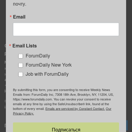
почту.
ПОЛЕЗНЫЕ СОВЕТЫ
Email
Email Lists
О нас
Мы в соцсетях
Реклама
ForumDaily
ForumDaily New York
MediaKit
Календарь событий в
ForumDaily New York
Контактное лицо:
Нью-Йорке
Job with ForumDaily
Марина Баранчук
ForumDaily
ad@forumdaily.com
ForumDailyTelegram
+1 347-604-1261
By submitting this form, you are consenting to receive Weekly News
Группа “ИЩУ СОВЕТА”
Наши рекламодатели
Emails from: ForumDaily Inc, 7308 18th Ave, Brooklyn, NY, 11204, US,
ForumDaily
https://www.forumdaily.com. You can revoke your consent to receive
E-mail редакции:
emails at any time by using the SafeUnsubscribe® link, found at the
info@forumdaily.com
bottom of every email.
Emails are serviced by Constant Contact.
Our
Privacy Policy.
Подписка
Подписаться