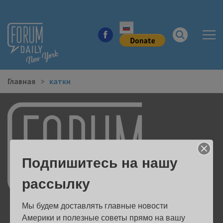
Главная
катки
НОВОСТИ ГОРОДА
КУДА ПОЙТИ В ГОРОДЕ
ЗДОРОВЬЕ
Подпишитесь на нашу
РАБОТА И БИЗНЕС
рассылку
ЖИЛЬЕ
Мы будем доставлять главные новости 
ОБРАЗОВАНИЕ
Америки и полезные советы прямо на вашу 