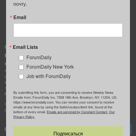
почту.
ПОЛЕЗНЫЕ СОВЕТЫ
Email
Email Lists
О нас
Мы в соцсетях
Реклама
ForumDaily
ForumDaily New York
MediaKit
Календарь событий в
ForumDaily New York
Контактное лицо:
Нью-Йорке
Job with ForumDaily
Марина Баранчук
ForumDaily
ad@forumdaily.com
ForumDailyTelegram
+1 347-604-1261
By submitting this form, you are consenting to receive Weekly News
Группа “ИЩУ СОВЕТА”
Наши рекламодатели
Emails from: ForumDaily Inc, 7308 18th Ave, Brooklyn, NY, 11204, US,
ForumDaily
https://www.forumdaily.com. You can revoke your consent to receive
E-mail редакции:
emails at any time by using the SafeUnsubscribe® link, found at the
info@forumdaily.com
bottom of every email.
Emails are serviced by Constant Contact.
Our
Privacy Policy.
Подписка
Подписаться