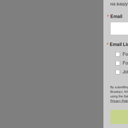
на вашу
Email
Email Li
Fo
Fo
Jo
By submittin
Brooklyn, NY
using the Sa
Privacy Polic