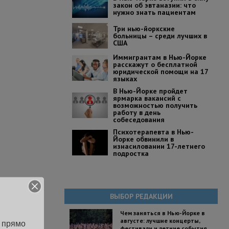
закон об эвтаназии: что
нужно знать пациентам
Три нью-йоркские
больницы – среди лучших в
США
Иммигрантам в Нью-Йорке
расскажут о бесплатной
юридической помощи на 17
языках
В Нью-Йорке пройдет
ярмарка вакансий с
возможностью получить
работу в день
собеседования
Психотерапевта в Нью-
Йорке обвинили в
изнасиловании 17-летнего
подростка
ВЫБОР РЕДАКЦИИ
Чем заняться в Нью-Йорке в
августе: лучшие концерты,
 прямо 
фестивали и летние события