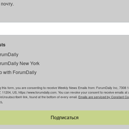
 почту.
sts
rumDaily
rumDaily New York
b with ForumDaily
g this form, you are consenting to receive Weekly News Emails from: ForumDaily Inc, 7308 1
, 11204, US, https://www.forumdaily.com. You can revoke your consent to receive emails at 
feUnsubscribe® link, found at the bottom of every email.
Emails are serviced by Constant Co
y.
Подписаться