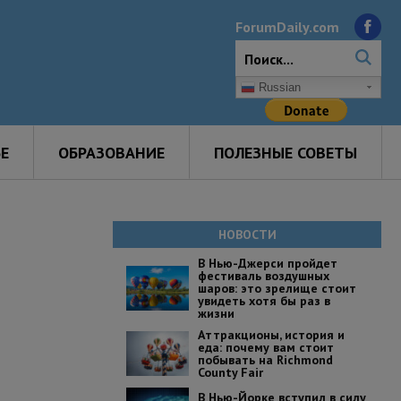
ForumDaily.com
Russian
Е
ОБРАЗОВАНИЕ
ПОЛЕЗНЫЕ СОВЕТЫ
НОВОСТИ
В Нью-Джерси пройдет
фестиваль воздушных
шаров: это зрелище стоит
увидеть хотя бы раз в
жизни
Аттракционы, история и
еда: почему вам стоит
побывать на Richmond
County Fair
В Нью-Йорке вступил в силу