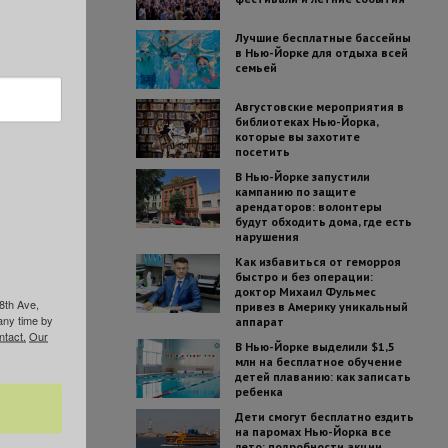
Лучшие бесплатные бассейны
в Нью-Йорке для отдыха всей
семьей
Августовские мероприятия в
библиотеках Нью-Йорка,
которые вы захотите
посетить
В Нью-Йорке запустили
кампанию по защите
арендаторов: волонтеры
будут обходить дома, где есть
нарушения
Как избавиться от геморроя
быстро и без операции:
доктор Михаил Фульмес
8th Ave,
привез в Америку уникальный
any time by
аппарат
ntact.
Our
В Нью-Йорке выделили $1,5
млн на бесплатное обучение
детей плаванию: как записать
ребенка
Дети смогут бесплатно ездить
на паромах Нью-Йорка все
лето: подробности акции