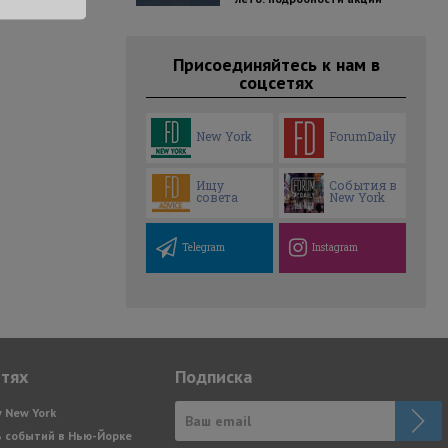
Присоединяйтесь к нам в
соцсетях
New York
ForumDaily
Ищу
События в
совета
New York
Telegram
Instagram
етях
Подписка
y New York
 событий в Нью-Йорке