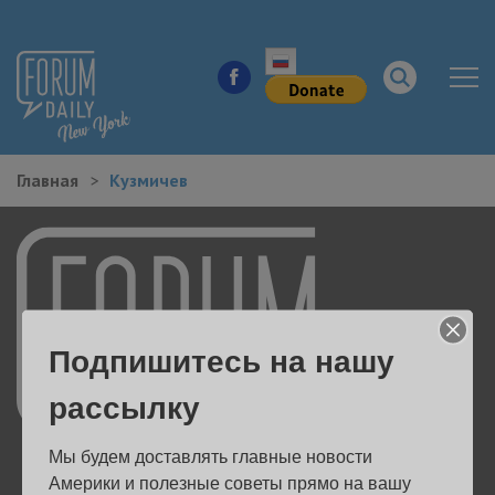
Главная
Кузмичев
НОВОСТИ ГОРОДА
КУДА ПОЙТИ В ГОРОДЕ
ЗДОРОВЬЕ
Подпишитесь на нашу
РАБОТА И БИЗНЕС
рассылку
ЖИЛЬЕ
Мы будем доставлять главные новости 
ОБРАЗОВАНИЕ
Америки и полезные советы прямо на вашу 