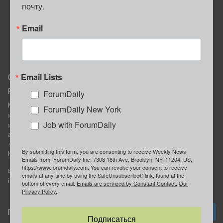
почту.
ПОЛЕЗНЫЕ СОВЕТЫ
Email
Email Lists
О нас
Мы в соцсетях
Реклама
ForumDaily
ForumDaily New York
MediaKit
Календарь событий в
ForumDaily New York
Контактное лицо:
Нью-Йорке
Job with ForumDaily
Марина Баранчук
ForumDaily
ad@forumdaily.com
ForumDailyTelegram
+1 347-604-1261
By submitting this form, you are consenting to receive Weekly News
Группа “ИЩУ СОВЕТА”
Наши рекламодатели
Emails from: ForumDaily Inc, 7308 18th Ave, Brooklyn, NY, 11204, US,
ForumDaily
https://www.forumdaily.com. You can revoke your consent to receive
E-mail редакции:
emails at any time by using the SafeUnsubscribe® link, found at the
info@forumdaily.com
bottom of every email.
Emails are serviced by Constant Contact.
Our
Privacy Policy.
Подписка
Подписаться