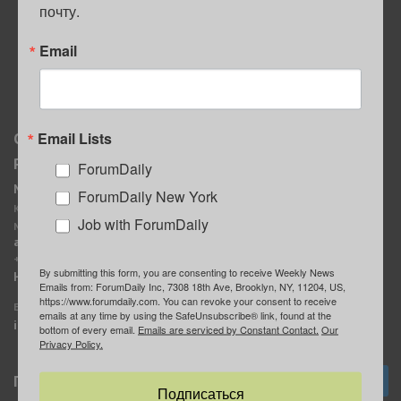
почту.
ПОЛЕЗНЫЕ СОВЕТЫ
Email
Email Lists
О нас
Мы в соцсетях
Реклама
ForumDaily
ForumDaily New York
MediaKit
Календарь событий в
ForumDaily New York
Контактное лицо:
Нью-Йорке
Job with ForumDaily
Марина Баранчук
ForumDaily
ad@forumdaily.com
ForumDailyTelegram
+1 347-604-1261
By submitting this form, you are consenting to receive Weekly News
Группа “ИЩУ СОВЕТА”
Наши рекламодатели
Emails from: ForumDaily Inc, 7308 18th Ave, Brooklyn, NY, 11204, US,
ForumDaily
https://www.forumdaily.com. You can revoke your consent to receive
E-mail редакции:
emails at any time by using the SafeUnsubscribe® link, found at the
info@forumdaily.com
bottom of every email.
Emails are serviced by Constant Contact.
Our
Privacy Policy.
Подписка
Подписаться