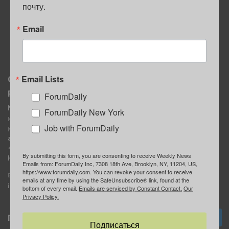
почту.
ПОЛЕЗНЫЕ СОВЕТЫ
Email
Email Lists
О нас
Мы в соцсетях
Реклама
ForumDaily
ForumDaily New York
MediaKit
Календарь событий в
ForumDaily New York
Контактное лицо:
Нью-Йорке
Job with ForumDaily
Марина Баранчук
ForumDaily
ad@forumdaily.com
ForumDailyTelegram
+1 347-604-1261
By submitting this form, you are consenting to receive Weekly News
Группа “ИЩУ СОВЕТА”
Наши рекламодатели
Emails from: ForumDaily Inc, 7308 18th Ave, Brooklyn, NY, 11204, US,
ForumDaily
https://www.forumdaily.com. You can revoke your consent to receive
E-mail редакции:
emails at any time by using the SafeUnsubscribe® link, found at the
info@forumdaily.com
bottom of every email.
Emails are serviced by Constant Contact.
Our
Privacy Policy.
Подписка
Подписаться