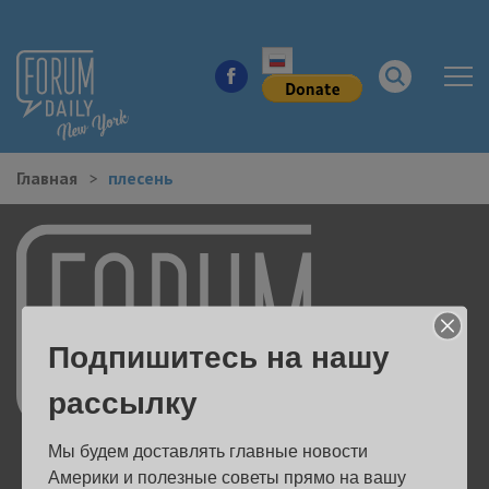
Главная
плесень
НОВОСТИ ГОРОДА
КУДА ПОЙТИ В ГОРОДЕ
ЗДОРОВЬЕ
Подпишитесь на нашу
РАБОТА И БИЗНЕС
рассылку
ЖИЛЬЕ
Мы будем доставлять главные новости 
ОБРАЗОВАНИЕ
Америки и полезные советы прямо на вашу 