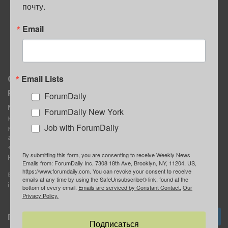
почту.
ПОЛЕЗНЫЕ СОВЕТЫ
Email
Email Lists
О нас
Мы в соцсетях
Реклама
ForumDaily
ForumDaily New York
MediaKit
Календарь событий в
ForumDaily New York
Контактное лицо:
Нью-Йорке
Job with ForumDaily
Марина Баранчук
ForumDaily
ad@forumdaily.com
ForumDailyTelegram
+1 347-604-1261
By submitting this form, you are consenting to receive Weekly News
Группа “ИЩУ СОВЕТА”
Наши рекламодатели
Emails from: ForumDaily Inc, 7308 18th Ave, Brooklyn, NY, 11204, US,
ForumDaily
https://www.forumdaily.com. You can revoke your consent to receive
E-mail редакции:
emails at any time by using the SafeUnsubscribe® link, found at the
info@forumdaily.com
bottom of every email.
Emails are serviced by Constant Contact.
Our
Privacy Policy.
Подписка
Подписаться