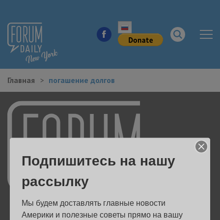
Главная
погашение долгов
НОВОСТИ ГОРОДА
КУДА ПОЙТИ В ГОРОДЕ
ЗДОРОВЬЕ
Подпишитесь на нашу
РАБОТА И БИЗНЕС
рассылку
ЖИЛЬЕ
Мы будем доставлять главные новости 
ОБРАЗОВАНИЕ
Америки и полезные советы прямо на вашу 