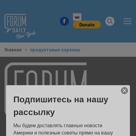
Главная
продуктовые корзины
НОВОСТИ ГОРОДА
КУДА ПОЙТИ В ГОРОДЕ
ЗДОРОВЬЕ
Подпишитесь на нашу
РАБОТА И БИЗНЕС
рассылку
ЖИЛЬЕ
Мы будем доставлять главные новости 
ОБРАЗОВАНИЕ
Америки и полезные советы прямо на вашу 