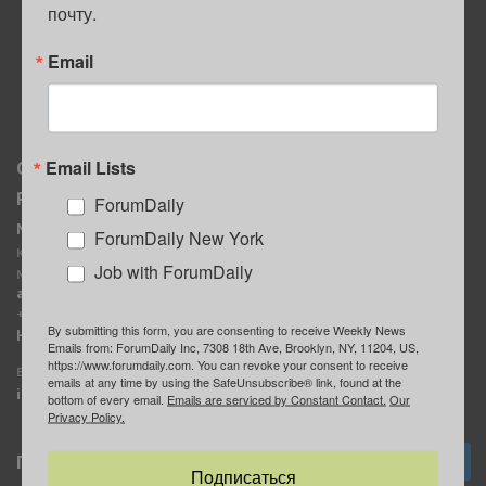
почту.
ПОЛЕЗНЫЕ СОВЕТЫ
Email
Email Lists
О нас
Мы в соцсетях
Реклама
ForumDaily
ForumDaily New York
MediaKit
Календарь событий в
ForumDaily New York
Контактное лицо:
Нью-Йорке
Job with ForumDaily
Марина Баранчук
ForumDaily
ad@forumdaily.com
ForumDailyTelegram
+1 347-604-1261
By submitting this form, you are consenting to receive Weekly News
Группа “ИЩУ СОВЕТА”
Наши рекламодатели
Emails from: ForumDaily Inc, 7308 18th Ave, Brooklyn, NY, 11204, US,
ForumDaily
https://www.forumdaily.com. You can revoke your consent to receive
E-mail редакции:
emails at any time by using the SafeUnsubscribe® link, found at the
info@forumdaily.com
bottom of every email.
Emails are serviced by Constant Contact.
Our
Privacy Policy.
Подписка
Подписаться