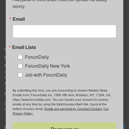
почту.
ПОЛЕЗНЫЕ СОВЕТЫ
Email
Email Lists
О нас
Мы в соцсетях
ForumDaily
Реклама
ForumDaily New York
ForumDaily New York
MediaKit
Календарь событий в
Контактное лицо:
Нью-Йорке
Job with ForumDaily
Марина Баранчук
ForumDaily
ad@forumdaily.com
ForumDailyTelegram
+1 347-604-1261
By submitting this form, you are consenting to receive Weekly News
Группа “ИЩУ СОВЕТА”
Наши рекламодатели
Emails from: ForumDaily Inc, 7308 18th Ave, Brooklyn, NY, 11204, US,
https://www.forumdaily.com. You can revoke your consent to receive
ForumDaily
E-mail редакции:
emails at any time by using the SafeUnsubscribe® link, found at the
bottom of every email.
Emails are serviced by Constant Contact.
Our
info@forumdaily.com
Privacy Policy.
Подписка