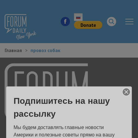
Главная
провоз собак
НОВОСТИ ГОРОДА
КУДА ПОЙТИ В ГОРОДЕ
ЗДОРОВЬЕ
Подпишитесь на нашу
РАБОТА И БИЗНЕС
рассылку
ЖИЛЬЕ
Мы будем доставлять главные новости 
ОБРАЗОВАНИЕ
Америки и полезные советы прямо на вашу 