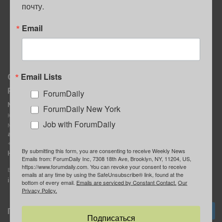
почту.
ПОЛЕЗНЫЕ СОВЕТЫ
Email
Email Lists
О нас
Мы в соцсетях
Реклама
ForumDaily
ForumDaily New York
MediaKit
Календарь событий в
ForumDaily New York
Контактное лицо:
Нью-Йорке
Job with ForumDaily
Марина Баранчук
ForumDaily
ad@forumdaily.com
ForumDailyTelegram
+1 347-604-1261
By submitting this form, you are consenting to receive Weekly News
Группа “ИЩУ СОВЕТА”
Наши рекламодатели
Emails from: ForumDaily Inc, 7308 18th Ave, Brooklyn, NY, 11204, US,
ForumDaily
https://www.forumdaily.com. You can revoke your consent to receive
E-mail редакции:
emails at any time by using the SafeUnsubscribe® link, found at the
info@forumdaily.com
bottom of every email.
Emails are serviced by Constant Contact.
Our
Privacy Policy.
Подписка
Подписаться