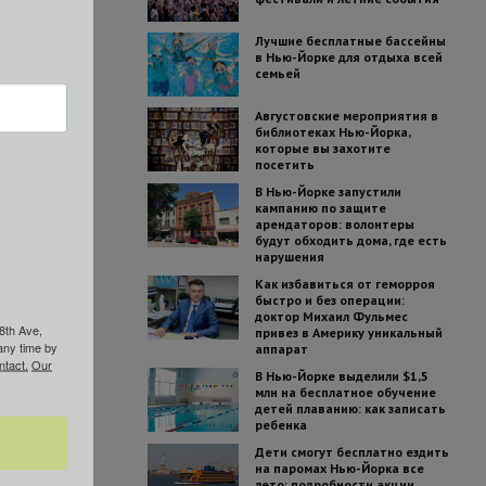
Лучшие бесплатные бассейны
в Нью-Йорке для отдыха всей
семьей
Августовские мероприятия в
библиотеках Нью-Йорка,
которые вы захотите
посетить
В Нью-Йорке запустили
кампанию по защите
арендаторов: волонтеры
будут обходить дома, где есть
нарушения
Как избавиться от геморроя
быстро и без операции:
доктор Михаил Фульмес
8th Ave,
привез в Америку уникальный
any time by
аппарат
ntact.
Our
В Нью-Йорке выделили $1,5
млн на бесплатное обучение
детей плаванию: как записать
ребенка
Дети смогут бесплатно ездить
на паромах Нью-Йорка все
лето: подробности акции