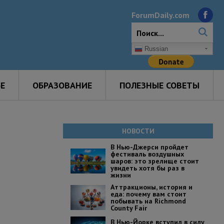
ForumDaily.com
Russian
Е
ОБРАЗОВАНИЕ
ПОЛЕЗНЫЕ СОВЕТЫ
НОВОСТИ
В Нью-Джерси пройдет
фестиваль воздушных
шаров: это зрелище стоит
увидеть хотя бы раз в
жизни
Аттракционы, история и
еда: почему вам стоит
побывать на Richmond
County Fair
В Нью-Йорке вступил в силу