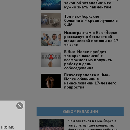
закон об эвтаназии: что
нужно знать пациентам
Три нью-йоркские
больницы – среди лучших в
США
Иммигрантам в Нью-Йорке
расскажут о бесплатной
юридической помощи на 17
языках
В Нью-Йорке пройдет
ярмарка вакансий с
возможностью получить
работу в день
собеседования
Психотерапевта в Нью-
Йорке обвинили в
изнасиловании 17-летнего
подростка
ВЫБОР РЕДАКЦИИ
Чем заняться в Нью-Йорке в
августе: лучшие концерты,
 прямо 
фестивали и летние события