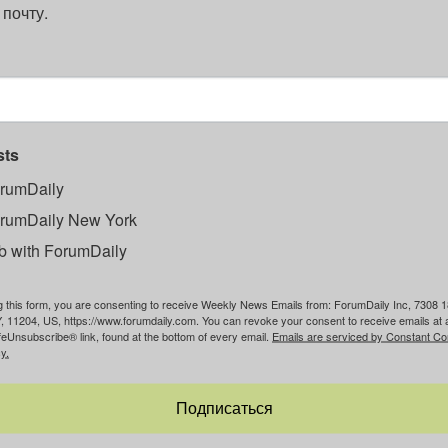
 почту.
sts
rumDaily
rumDaily New York
b with ForumDaily
g this form, you are consenting to receive Weekly News Emails from: ForumDaily Inc, 7308 1
, 11204, US, https://www.forumdaily.com. You can revoke your consent to receive emails at 
feUnsubscribe® link, found at the bottom of every email.
Emails are serviced by Constant Co
y.
Подписаться