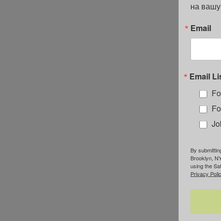
на вашу
Email
Email Li
Fo
Fo
Jo
By submittin
Brooklyn, NY
using the Sa
Privacy Polic