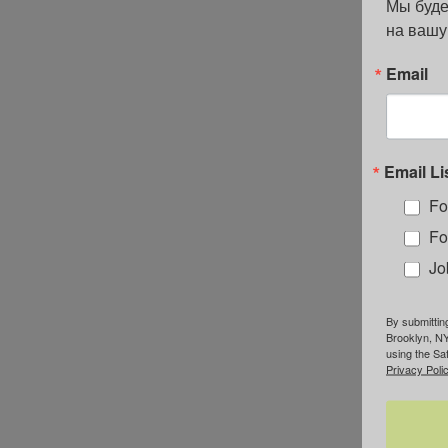
Мы буде
на вашу
Email
Email Li
Fo
Fo
Jo
By submittin
Brooklyn, NY
using the Sa
Privacy Polic