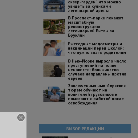
сквер-гарден’: что можно
увидеть за кулисами
легендарной арены
В Проспект-парке покажут
масштабную
реконструкцию
легендарной Битвы за
Бруклин
Ежегодные медосмотры и
вакцинации перед школой:
что нужно знать родителям
В Нью-Йорке выросло число
преступлений на почве
ненависти: большинство
случаев направлены против
евреев
Заключенных нью-йоркских
тюрем обучают на
водителей грузовиков и
помогают с работой после
освобождения
ВЫБОР РЕДАКЦИИ