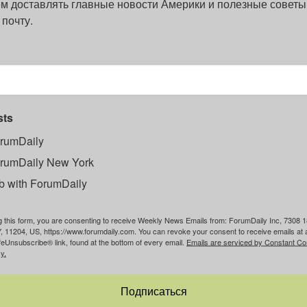
м доставлять главные новости Америки и полезные советы
 почту.
sts
rumDaily
rumDaily New York
b with ForumDaily
g this form, you are consenting to receive Weekly News Emails from: ForumDaily Inc, 7308 1
, 11204, US, https://www.forumdaily.com. You can revoke your consent to receive emails at 
feUnsubscribe® link, found at the bottom of every email.
Emails are serviced by Constant Co
y.
Подписаться