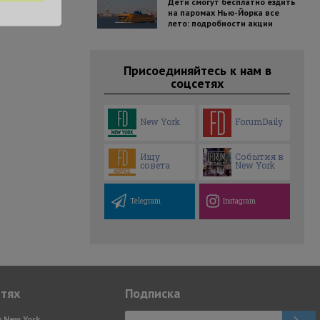
Дети смогут бесплатно ездить
на паромах Нью-Йорка все
лето: подробности акции
Присоединяйтесь к нам в
соцсетях
New York
ForumDaily
Ищу
События в
совета
New York
Telegram
Instagram
етях
Подписка
y New York