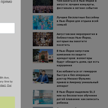
 прямо 
Чем заняться в Нью-Йорке в
августе: лучшие концерты,
фестивали и летние события
Лучшие бесплатные бассейны
в Нью-Йорке для отдыха всей
семьей
Августовские мероприятия в
библиотеках Нью-Йорка,
которые вы захотите
посетить
В Нью-Йорке запустили
кампанию по защите
арендаторов: волонтеры
будут обходить дома, где есть
нарушения
Как избавиться от геморроя
быстро и без операции:
8th Ave,
доктор Михаил Фульмес
any time by
привез в Америку уникальный
ntact.
Our
аппарат
В Нью-Йорке выделили $1,5
млн на бесплатное обучение
детей плаванию: как записать
ребенка