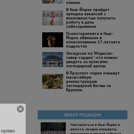
языках
В Нью-Йорке пройдет
ярмарка вакансий с
возможностью получить
работу в день
собеседования
Психотерапевта в Нью-
Йорке обвинили в
изнасиловании 17-летнего
подростка
Экскурсия по ‘Мэдисон-
сквер-гарден’: что можно
увидеть за кулисами
легендарной арены
В Проспект-парке покажут
масштабную
реконструкцию
легендарной Битвы за
Бруклин
ВЫБОР РЕДАКЦИИ
Чем заняться в Нью-Йорке в
августе: лучшие концерты,
 прямо 
фестивали и летние события