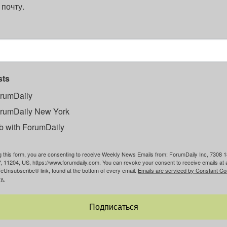
 почту.
sts
rumDaily
rumDaily New York
b with ForumDaily
g this form, you are consenting to receive Weekly News Emails from: ForumDaily Inc, 7308 1
, 11204, US, https://www.forumdaily.com. You can revoke your consent to receive emails at 
feUnsubscribe® link, found at the bottom of every email.
Emails are serviced by Constant Co
y.
Подписаться