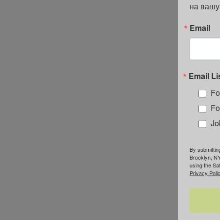
на вашу
Email
Email Li
Fo
Fo
Jo
By submittin
Brooklyn, NY
using the Sa
Privacy Polic