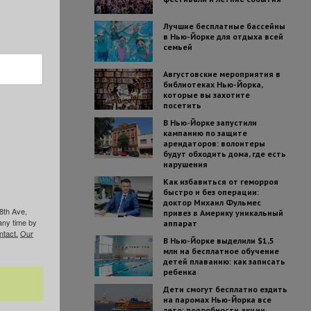
Лучшие бесплатные бассейны
в Нью-Йорке для отдыха всей
семьей
Августовские мероприятия в
библиотеках Нью-Йорка,
которые вы захотите
посетить
В Нью-Йорке запустили
кампанию по защите
арендаторов: волонтеры
будут обходить дома, где есть
нарушения
Как избавиться от геморроя
быстро и без операции:
доктор Михаил Фульмес
8th Ave,
привез в Америку уникальный
any time by
аппарат
ntact.
Our
В Нью-Йорке выделили $1,5
млн на бесплатное обучение
детей плаванию: как записать
ребенка
Дети смогут бесплатно ездить
на паромах Нью-Йорка все
лето: подробности акции